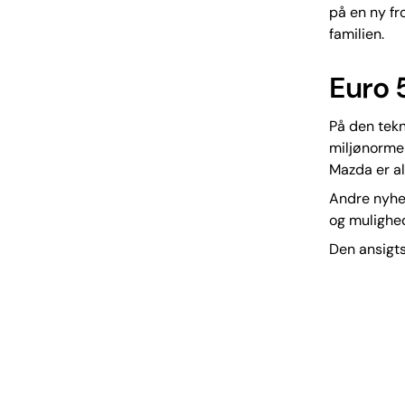
på en ny fr
familien.
Euro 
På den tekn
miljønormer
Mazda er alt
Andre nyhe
og mulighed
Den ansigts