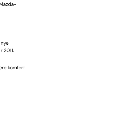
i Mazda-
 nye
r 2011.
ere komfort