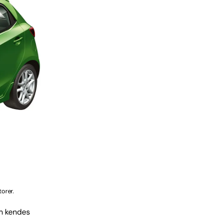
orer.
om kendes