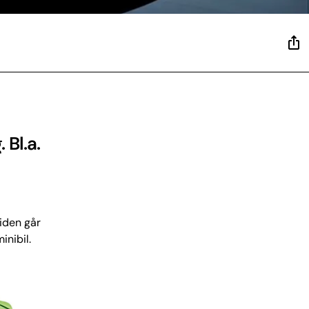
 Bl.a.
tiden går
inibil.