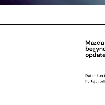
Mazda 
begynde
opdate
Det er kun 
hurtigt i bi