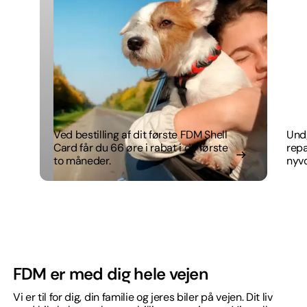
Ved bestilling af dit første FDM Shell
Undg
Card får du 66 øre i rabat i de første
repa
to måneder.
nyv
noge
beta
FDM er med dig hele vejen
Vi er til for dig, din familie og jeres biler på vejen. Dit liv