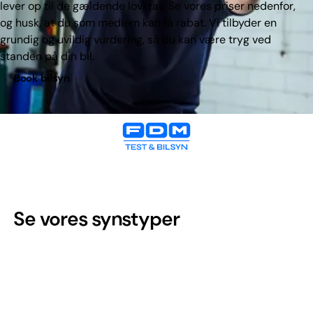
lever op til de gældende lovkrav. Se vores priser nedenfor,
og husk, at du som medlem kan få rabat. Vi tilbyder en
grundig og uvildig vurdering, så du kan være tryg ved
standen på din bil.
Book bilsyn
Se vores synstyper