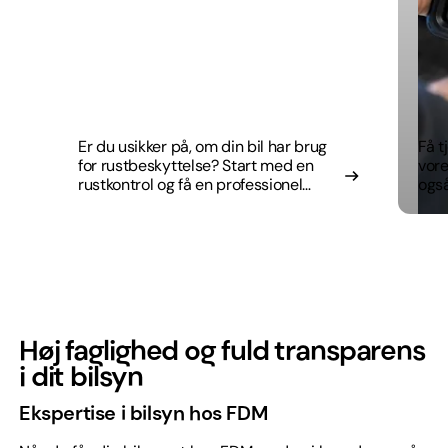
Er du usikker på, om din bil har brug
Få t
for rustbeskyttelse? Start med en
vore
rustkontrol og få en professionel
også
vurdering.
brem
Høj faglighed og fuld transparens
i dit bilsyn
Ekspertise i bilsyn hos FDM