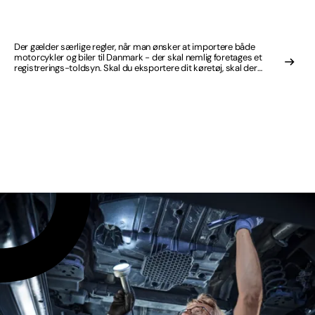
Der gælder særlige regler, når man ønsker at importere både
motorcykler og biler til Danmark - der skal nemlig foretages et
registrerings-toldsyn. Skal du eksportere dit køretøj, skal der
ligeledes foretages et told- og registreringssyn.