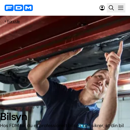
Forside
Bilsyn
Hos FDM får du et professionelt bilsyn, der sikrer, at din bil