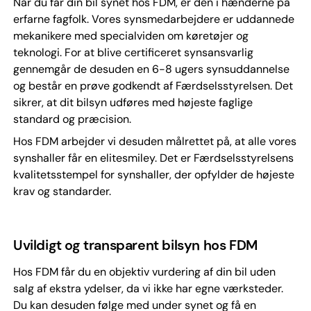
Når du får din bil synet hos FDM, er den i hænderne på
erfarne fagfolk. Vores synsmedarbejdere er uddannede
mekanikere med specialviden om køretøjer og
teknologi. For at blive certificeret synsansvarlig
gennemgår de desuden en 6-8 ugers synsuddannelse
og består en prøve godkendt af Færdselsstyrelsen. Det
sikrer, at dit bilsyn udføres med højeste faglige
standard og præcision.
Hos FDM arbejder vi desuden målrettet på, at alle vores
synshaller får en elitesmiley. Det er Færdselsstyrelsens
kvalitetsstempel for synshaller, der opfylder de højeste
krav og standarder.
Uvildigt og transparent bilsyn hos FDM
Hos FDM får du en objektiv vurdering af din bil uden
salg af ekstra ydelser, da vi ikke har egne værksteder.
Du kan desuden følge med under synet og få en