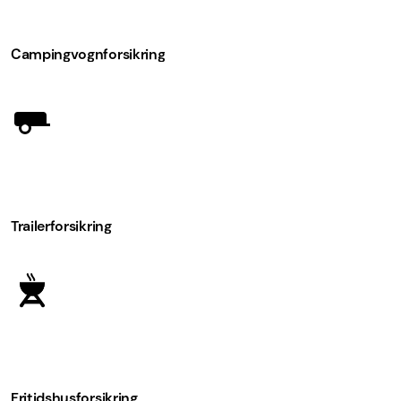
Campingvogn­forsikring
Trailerforsikring
Fritidshusforsikring