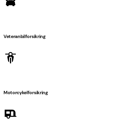
Veteranbilforsikring
Motorcykel­forsikring