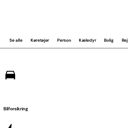
Se alle
Køretøjer
Person
Kæledyr
Bolig
Re
Bilforsikring