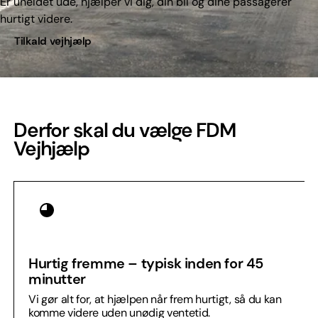
Er uheldet ude, hjælper vi dig, din bil og dine passagerer
hurtigt videre.
Tilkald vejhjælp
Derfor skal du vælge FDM
Vejhjælp
Hurtig fremme – typisk inden for 45
minutter
Vi gør alt for, at hjælpen når frem hurtigt, så du kan
komme videre uden unødig ventetid.