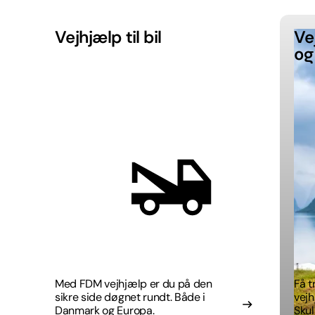
Vejhjælp til bil
Ve
og 
Med FDM vejhjælp er du på den
Få 
sikre side døgnet rundt. Både i
vejh
Danmark og Europa.
Skul