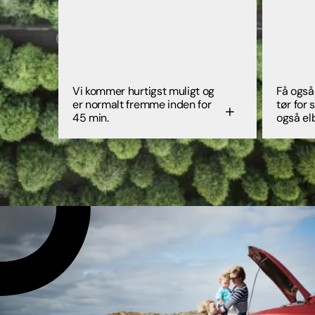
Vi kommer hurtigst muligt og
Få også
er normalt fremme inden for
tør for 
45 min.
også elb
problem