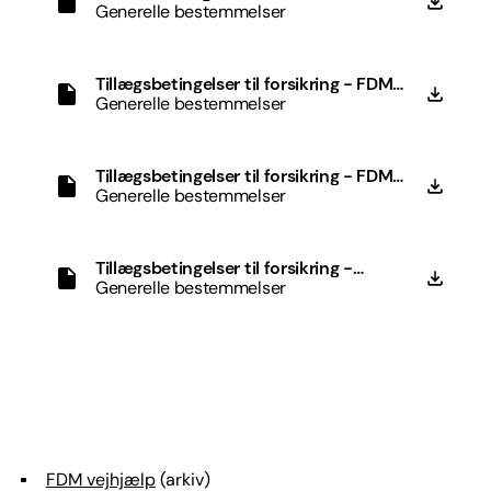
Generelle bestemmelser
Tillægsbetingelser til forsikring - FDM
Kombi
Generelle bestemmelser
Tillægsbetingelser til forsikring - FDM
Komplet
Generelle bestemmelser
Tillægsbetingelser til forsikring -
motorcykel, trailer og campingvogn
Generelle bestemmelser
FDM vejhjælp
(arkiv)