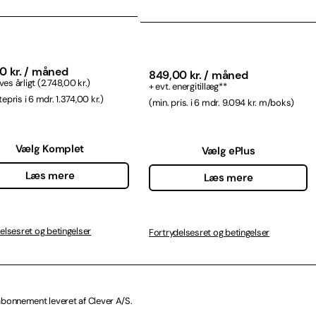
0 kr. / måned
849,00 kr. / måned
s årligt (2.748,00 kr.)
+ evt. energitillæg**
epris i 6 mdr. 1.374,00 kr.)
(min. pris. i 6 mdr. 9.094 kr. m/boks)
Vælg Komplet
Vælg ePlus
Læs mere
Læs mere
elsesret og betingelser
Fortrydelsesret og betingelser
abonnement leveret af Clever A/S.