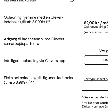
Køreteknisk kursus
Opladning hjemme med en Clever-
ladeboks (tilkøb 3.999kr.)**
62,00 kr. / m
Opkræves årligt (
(mindstepris i 6 m
Adgang til ladenetværk hos Clevers
samarbejdspartnere
Vælg
Læ
Intelligent opladning via Clevers app
Fleksibel opladning til dig uden ladeboks
Fortrydelsesret o
(tilkøb 3.999kr.)**
*Gælder kun det kø
**ePlus er et komb
Du kan kun have én 