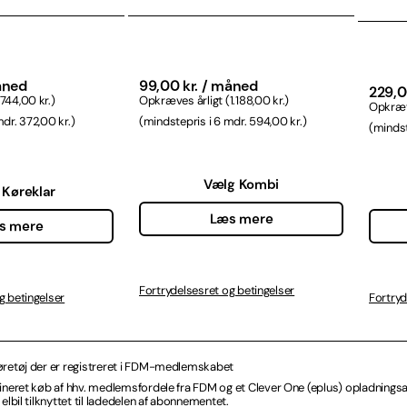
åned
99,00 kr. / måned
229,0
744,00 kr.)
Opkræves årligt (1.188,00 kr.)
Opkræve
dr. 372,00 kr.)
(mindstepris i 6 mdr. 594,00 kr.)
(mindst
Vælg Kombi
 Køreklar
Læs mere
s mere
Fortrydelsesret og betingelser
Fortryd
g betingelser
retøj der er registreret i FDM-medlemskabet
ineret køb af hhv. medlemsfordele fra FDM og et Clever One (eplus) opladnings
elbil tilknyttet til ladedelen af abonnementet.