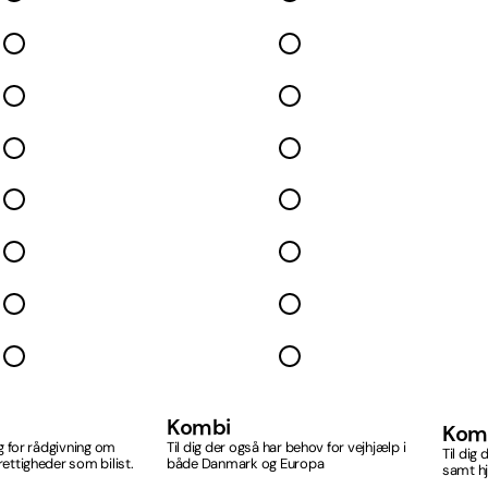
Kombi
Kom
ug for rådgivning om
Til dig der også har behov for vejhjælp i
Til dig
rettigheder som bilist.
både Danmark og Europa
samt hj