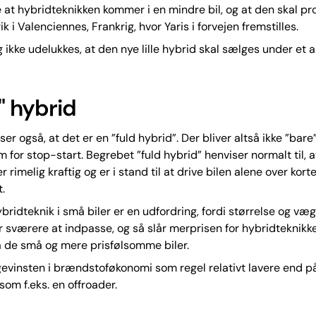
 at hybridteknikken kommer i en mindre bil, og at den skal p
k i Valenciennes, Frankrig, hvor Yaris i forvejen fremstilles.
 ikke udelukkes, at den nye lille hybrid skal sælges under et 
" hybrid
er også, at det er en ”fuld hybrid”. Der bliver altså ikke ”bare
m for stop-start. Begrebet ”fuld hybrid” henviser normalt til, a
 rimelig kraftig og er i stand til at drive bilen alene over kor
.
bridteknik i små biler er en udfordring, fordi størrelse og væg
r sværere at indpasse, og så slår merprisen for hybridteknik
 de små og mere prisfølsomme biler.
gevinsten i brændstoføkonomi som regel relativt lavere end p
som f.eks. en offroader.