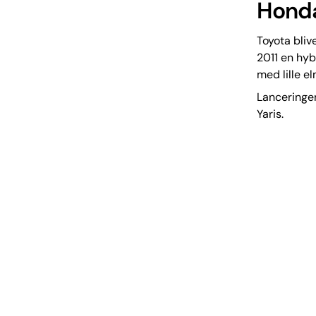
Honda
Toyota bliv
2011 en hyb
med lille el
Lanceringen
Yaris.