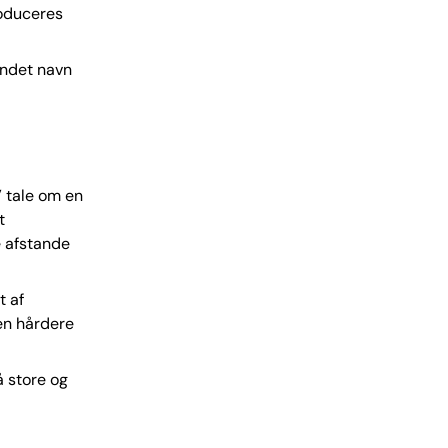
roduceres
andet navn
” tale om en
t
te afstande
t af
ken hårdere
å store og