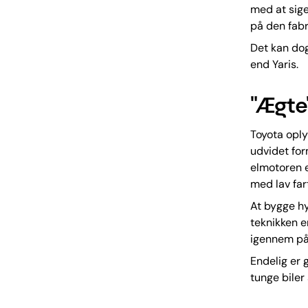
med at sige
på den fabri
Det kan dog
end Yaris.
"Ægte
Toyota oplys
udvidet for
elmotoren er
med lav fart
At bygge hy
teknikken e
igennem på
Endelig er 
tunge biler 