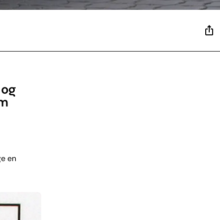
 og
om
ge en