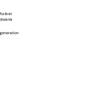
 foråret
idteknik
 generation