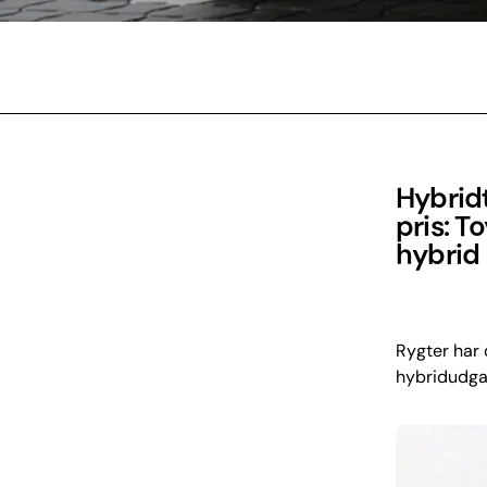
Hybridt
pris: T
hybrid 
Rygter har 
hybridudgave