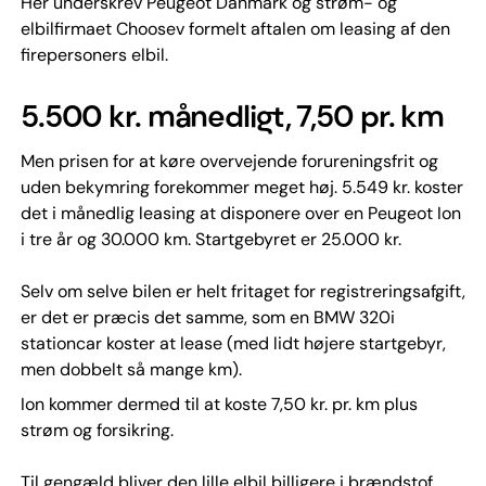
Her underskrev Peugeot Danmark og strøm- og
elbilfirmaet Choosev formelt aftalen om leasing af den
firepersoners elbil.
5.500 kr. månedligt, 7,50 pr. km
Men prisen for at køre overvejende forureningsfrit og
uden bekymring forekommer meget høj. 5.549 kr. koster
det i månedlig leasing at disponere over en Peugeot Ion
i tre år og 30.000 km. Startgebyret er 25.000 kr.
Selv om selve bilen er helt fritaget for registreringsafgift,
er det er præcis det samme, som en BMW 320i
stationcar koster at lease (med lidt højere startgebyr,
men dobbelt så mange km).
Ion kommer dermed til at koste 7,50 kr. pr. km plus
strøm og forsikring.
Til gengæld bliver den lille elbil billigere i brændstof.