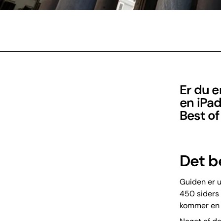
Er du e
en iPad
Best of
Det be
Guiden er u
450 siders 
kommer en m