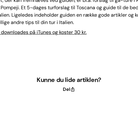
t, der kan fremhæves ved guiden, er bl.a. forslag til gå-ture i
Pompeji. Et 5-dages turforslag til Toscana og guide til de be
talien. Ligeledes indeholder guiden en række gode artikler og k
lige andre tips til din tur i Italien.
downloades på iTunes og koster 30 kr.
Kunne du lide artiklen?
Del