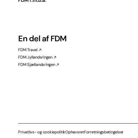
FDM f.m.b.a.
En del af FDM
FDM Travel
FDM Jyllandsringen
FDM Sjællandsringen
Privatlivs- og cookiepolitik
Ophavsret
Forretningsbetingelser