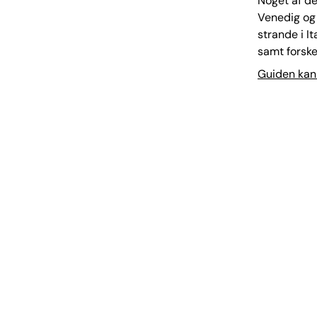
Noget af de
Venedig og 
strande i I
samt forskel
Guiden kan 