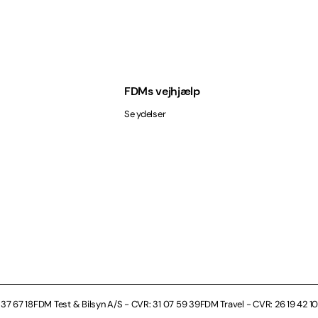
FDMs vejhjælp
Se ydelser
37 67 18
FDM Test & Bilsyn A/S - CVR: 31 07 59 39
FDM Travel - CVR: 26 19 42 10