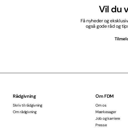
Vil du
Få nyheder og eksklusive
også gode råd og tips 
Tilmel
Rådgivning
Om FDM
Skriv til rådgivning
Om os
Om rådgivning
Mærkesager
Job og karriere
Presse