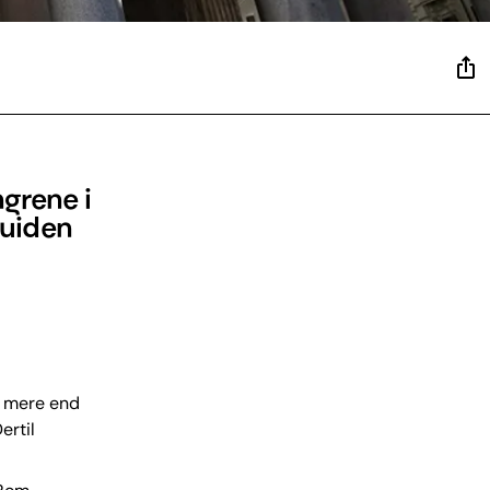
ngrene i
 guiden
r mere end
ertil