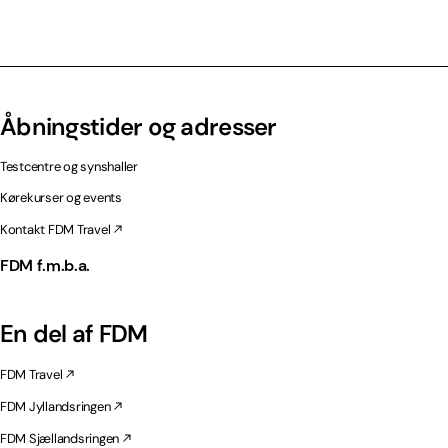
Åbningstider og adresser
Testcentre og synshaller
Kørekurser og events
Kontakt FDM Travel
FDM f.m.b.a.
En del af FDM
FDM Travel
FDM Jyllandsringen
FDM Sjællandsringen