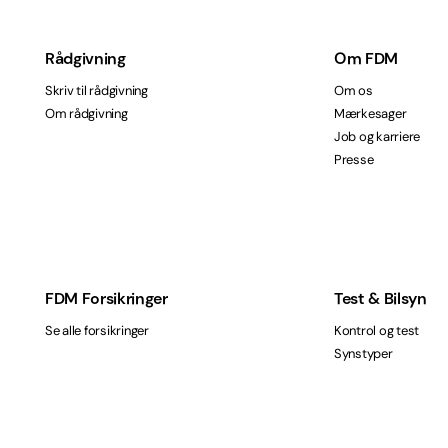
Rådgivning
Om FDM
Skriv til rådgivning
Om os
Om rådgivning
Mærkesager
Job og karriere
Presse
FDM Forsikringer
Test & Bilsyn
Se alle forsikringer
Kontrol og test
Synstyper