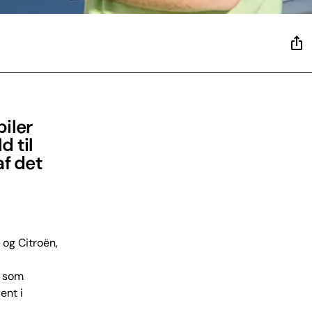
biler
d til
af det
 og Citroën,
t som
ent i