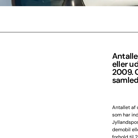
Antalle
eller ud
2009. 
samlede
Antallet af
som har ind
Jyllandspos
demobil ell
forhold til 