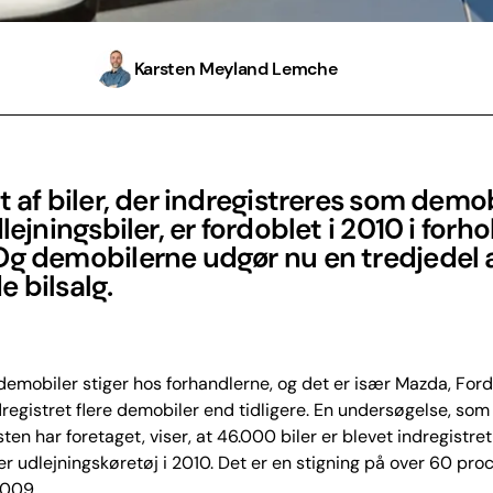
Karsten Meyland Lemche
t af biler, der indregistreres som demo
lejningsbiler, er fordoblet i 2010 i forhol
Og demobilerne udgør nu en tredjedel 
 bilsalg.
 demobiler stiger hos forhandlerne, og det er især Mazda, Ford
registret flere demobiler end tidligere. En undersøgelse, som
ten har foretaget, viser, at 46.000 biler er blevet indregistre
er udlejningskøretøj i 2010. Det er en stigning på over 60 proc
2009.