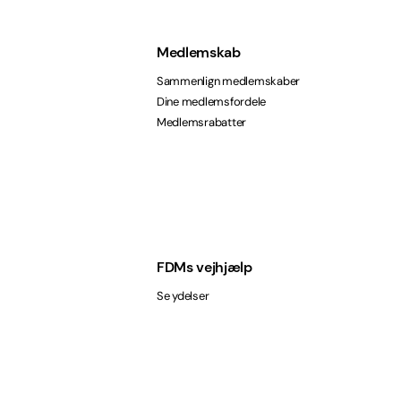
Medlemskab
Sammenlign medlemskaber
Dine medlemsfordele
Medlemsrabatter
FDMs vejhjælp
Se ydelser