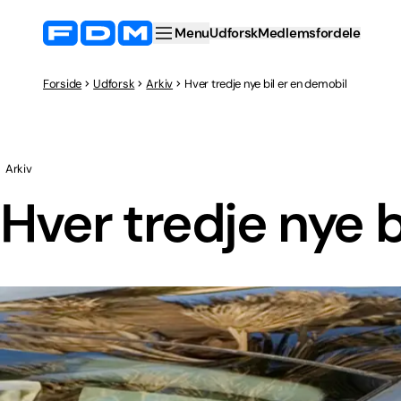
Menu
Udforsk
Medlemsfordele
Forside
Udforsk
Arkiv
Hver tredje nye bil er en demobil
Arkiv
Hver tredje nye b