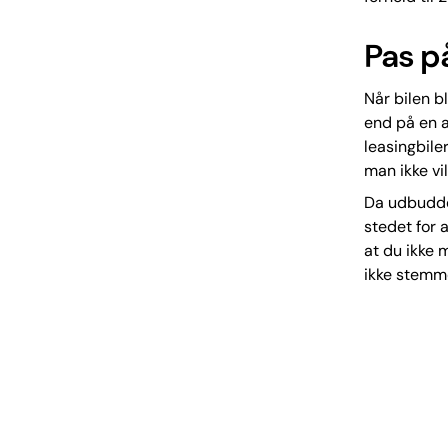
Pas p
Når bilen b
end på en a
leasingbile
man ikke vi
Da udbuddet
stedet for 
at du ikke 
ikke stemme