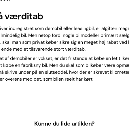
å værditab
liver indregistret som demobil eller leasingbil, er afgiften meg
lmindelig bil. Men netop fordi nogle bilmodeller primært sæ
r, skal man som privat køber sikre sig en meget høj rabat ved 
l ende med et tilsvarende stort værditab.
 af demobiler er vokset, er det fristende at købe en let tilkørt
at købe en fabriksny bil. Men du skal som bilkøber være opm
må skrive under på en slutseddel, hvor der er skrevet kilomete
r overens med det, som bilen reelt har kørt.
Kunne du lide artiklen?