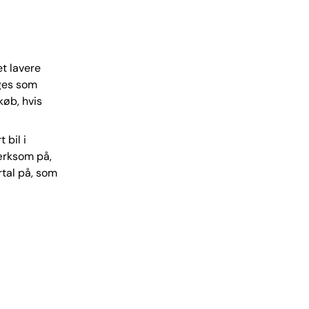
et lavere
lges som
køb, hvis
 bil i
ærksom på,
rtal på, som