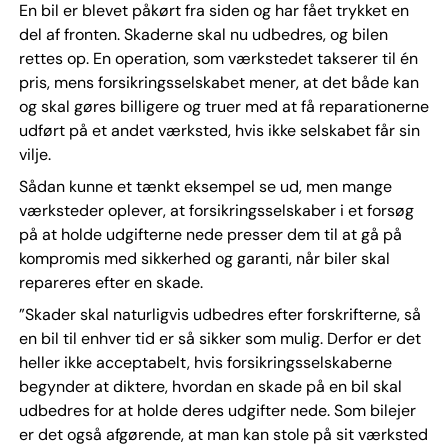
En bil er blevet påkørt fra siden og har fået trykket en
del af fronten. Skaderne skal nu udbedres, og bilen
rettes op. En operation, som værkstedet takserer til én
pris, mens forsikringsselskabet mener, at det både kan
og skal gøres billigere og truer med at få reparationerne
udført på et andet værksted, hvis ikke selskabet får sin
vilje.
Sådan kunne et tænkt eksempel se ud, men mange
værksteder oplever, at forsikringsselskaber i et forsøg
på at holde udgifterne nede presser dem til at gå på
kompromis med sikkerhed og garanti, når biler skal
repareres efter en skade.
”Skader skal naturligvis udbedres efter forskrifterne, så
en bil til enhver tid er så sikker som mulig. Derfor er det
heller ikke acceptabelt, hvis forsikringsselskaberne
begynder at diktere, hvordan en skade på en bil skal
udbedres for at holde deres udgifter nede. Som bilejer
er det også afgørende, at man kan stole på sit værksted