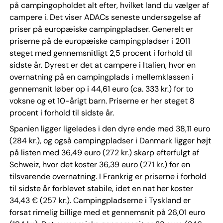
på campingopholdet alt efter, hvilket land du vælger af
campere i. Det viser ADACs seneste undersøgelse af
priser på europæiske campingpladser. Generelt er
priserne på de europæiske campingpladser i 2011
steget med gennemsnitligt 2,5 procent i forhold til
sidste år. Dyrest er det at campere i Italien, hvor en
overnatning på en campingplads i mellemklassen i
gennemsnit løber op i 44,61 euro (ca. 333 kr.) for to
voksne og et 10-årigt barn. Priserne er her steget 8
procent i forhold til sidste år.
Spanien ligger ligeledes i den dyre ende med 38,11 euro
(284 kr.), og også campingpladser i Danmark ligger højt
på listen med 36,49 euro (272 kr.) skarp efterfulgt af
Schweiz, hvor det koster 36,39 euro (271 kr.) for en
tilsvarende overnatning. I Frankrig er priserne i forhold
til sidste år forblevet stabile, idet en nat her koster
34,43 € (257 kr.). Campingpladserne i Tyskland er
forsat rimelig billige med et gennemsnit på 26,01 euro