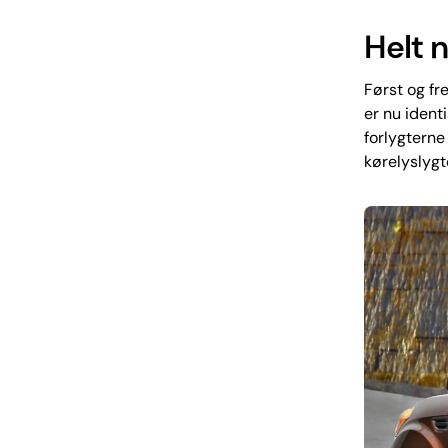
Helt n
Først og fr
er nu ident
forlygterne
kørelyslygt