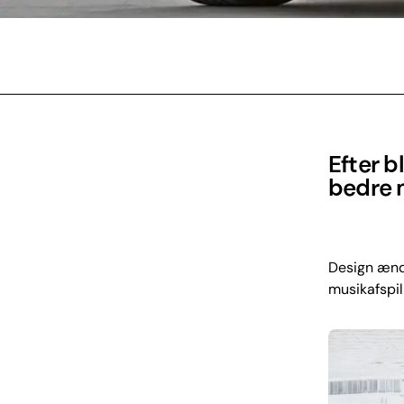
Efter b
bedre 
Design ændr
musikafspil