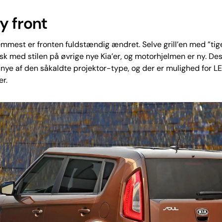
y front
emmest er fronten fuldstændig ændret. Selve grill’en med ”t
isk med stilen på øvrige nye Kia’er, og motorhjelmen er ny. De
 nye af den såkaldte projektor-type, og der er mulighed for L
er.