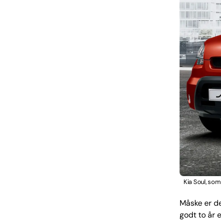
Kia Soul, som
Måske er det
godt to år e