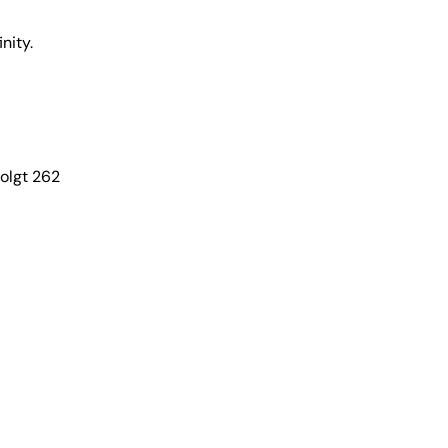
nity.
solgt 262