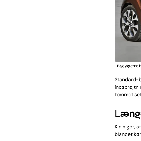
Baglygterne h
Standard-be
indsprøjtni
kommet seks
Længe
Kia siger, 
blandet kør