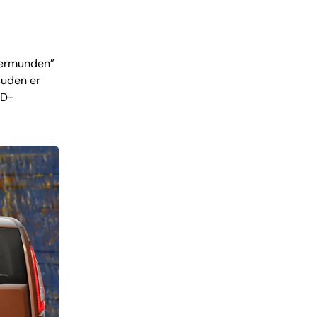
igermunden”
suden er
ED-