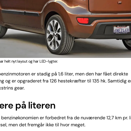
ar helt nyt layout og har LED-lygter.
nzinmotoren er stadig på 1,6 liter, men den har fået direkte
ng og er opgraderet fra 126 hestekræfter til 135 hk. Samtidig e
trins gear.
re på literen
at benzinøkonomien er forbedret fra de nuværende 12,7 km pr. l
sel, men det fremgår ikke til hvor meget.