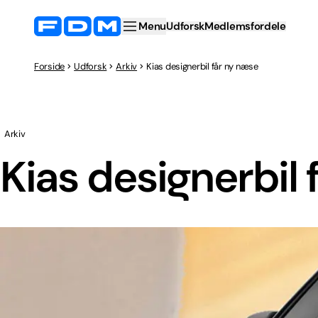
Menu
Udforsk
Medlemsfordele
Forside
Udforsk
Arkiv
Kias designerbil får ny næse
Arkiv
Kias designerbil