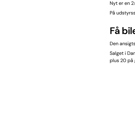
Nyt er en 
På udstyrss
Få bi
Den ansigts
Salget i Da
plus 20 på