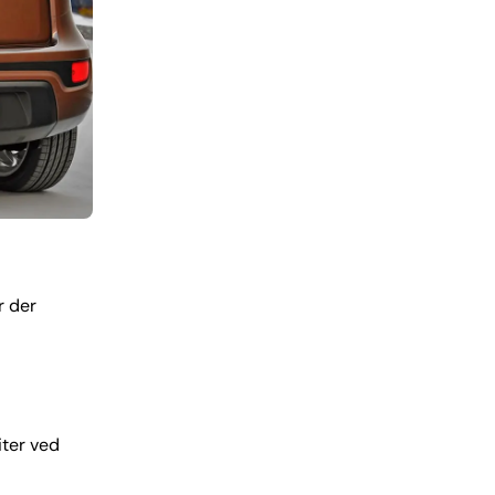
r der
iter ved