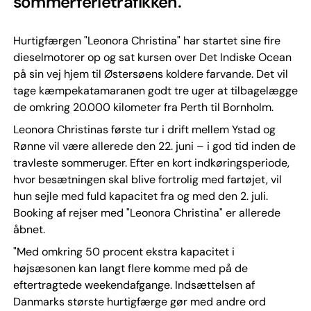
sommerferietrafikken.
Hurtigfærgen "Leonora Christina" har startet sine fire
dieselmotorer op og sat kursen over Det Indiske Ocean
på sin vej hjem til Østersøens koldere farvande. Det vil
tage kæmpekatamaranen godt tre uger at tilbagelægge
de omkring 20.000 kilometer fra Perth til Bornholm.
Leonora Christinas første tur i drift mellem Ystad og
Rønne vil være allerede den 22. juni – i god tid inden de
travleste sommeruger. Efter en kort indkøringsperiode,
hvor besætningen skal blive fortrolig med fartøjet, vil
hun sejle med fuld kapacitet fra og med den 2. juli.
Booking af rejser med "Leonora Christina" er allerede
åbnet.
"Med omkring 50 procent ekstra kapacitet i
højsæsonen kan langt flere komme med på de
eftertragtede weekendafgange. Indsættelsen af
Danmarks største hurtigfærge gør med andre ord