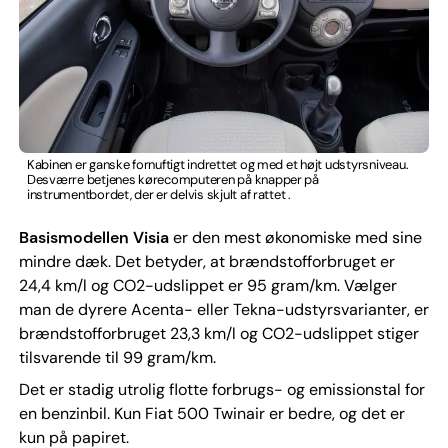
Kabinen er ganske fornuftigt indrettet og med et højt udstyrsniveau.
Desværre betjenes kørecomputeren på knapper på
instrumentbordet, der er delvis skjult af rattet .
Basismodellen Visia
er den mest økonomiske med sine
mindre dæk. Det betyder, at brændstofforbruget er
24,4 km/l og CO2-udslippet er 95 gram/km. Vælger
man de dyrere Acenta- eller Tekna-udstyrsvarianter, er
brændstofforbruget 23,3 km/l og CO2-udslippet stiger
tilsvarende til 99 gram/km.
Det er stadig utrolig flotte forbrugs- og emissionstal for
en benzinbil. Kun Fiat 500 Twinair er bedre, og det er
kun på papiret.