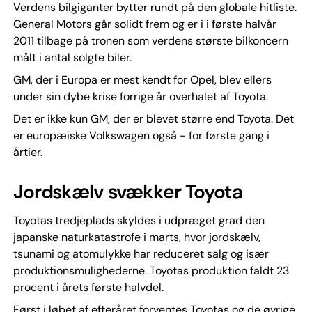
Verdens bilgiganter bytter rundt på den globale hitliste.
General Motors går solidt frem og er i i første halvår
2011 tilbage på tronen som verdens største bilkoncern
målt i antal solgte biler.
GM, der i Europa er mest kendt for Opel, blev ellers
under sin dybe krise forrige år overhalet af Toyota.
Det er ikke kun GM, der er blevet større end Toyota. Det
er europæiske Volkswagen også - for første gang i
årtier.
Jordskælv svækker Toyota
Toyotas tredjeplads skyldes i udpræget grad den
japanske naturkatastrofe i marts, hvor jordskælv,
tsunami og atomulykke har reduceret salg og især
produktionsmulighederne. Toyotas produktion faldt 23
procent i årets første halvdel.
Først i løbet af efteråret forventes Toyotas og de øvrige