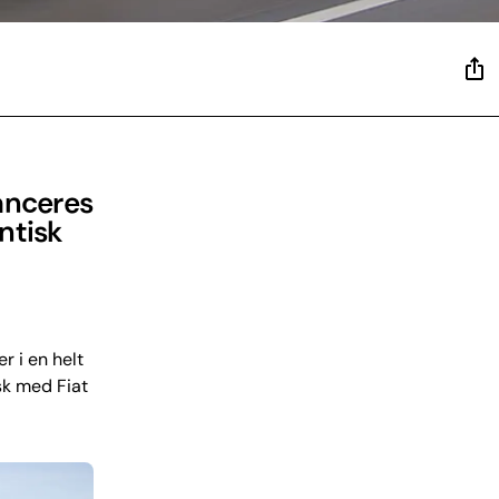
anceres
ntisk
 i en helt
sk med Fiat