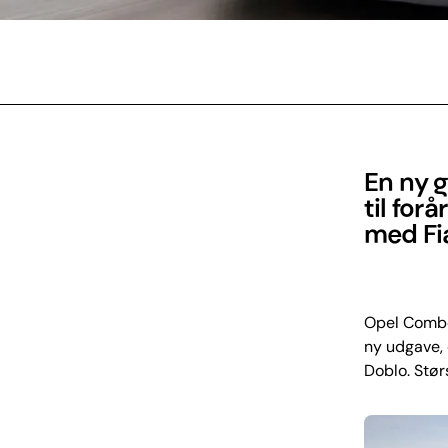
En ny 
til for
med Fi
Opel Combo
ny udgave, 
Doblo. Stør