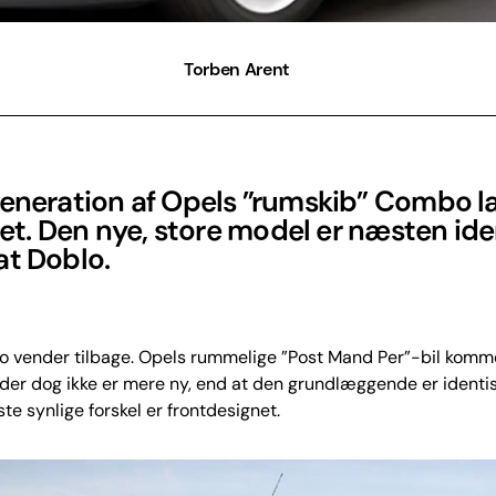
Torben Arent
generation af Opels ”rumskib” Combo l
året. Den nye, store model er næsten ide
at Doblo.
 vender tilbage. Opels rummelige ”Post Mand Per”-bil kommer
der dog ikke er mere ny, end at den grundlæggende er identi
ste synlige forskel er frontdesignet.