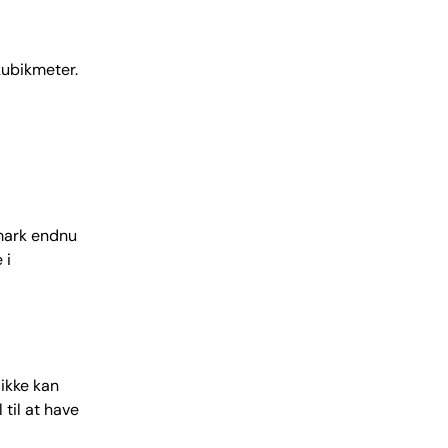
kubikmeter.
mark endnu
 i
ikke kan
til at have