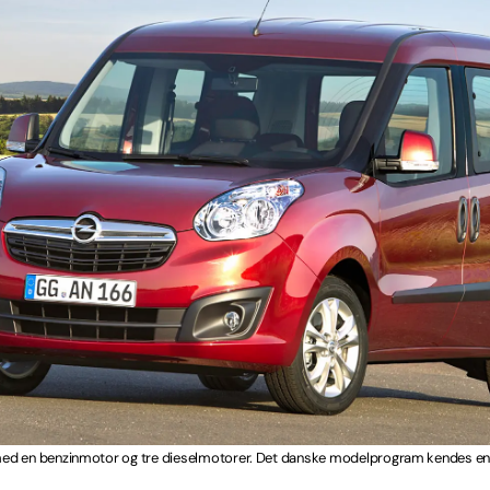
d en benzinmotor og tre dieselmotorer. Det danske modelprogram kendes en