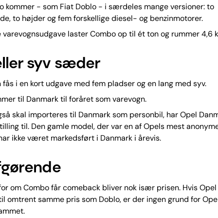
 kommer - som Fiat Doblo - i særdeles mange versioner: to
de, to højder og fem forskellige diesel- og benzinmotorer.
 varevognsudgave laster Combo op til ét ton og rummer 4,6 
ller syv sæder
 fås i en kort udgave med fem pladser og en lang med syv.
er til Danmark til foråret som varevogn.
gså skal importeres til Danmark som personbil, har Opel Dan
stilling til. Den gamle model, der var en af Opels mest anonyme
ar ikke været markedsført i Danmark i årevis.
afgørende
or om Combo får comeback bliver nok især prisen. Hvis Opel 
il omtrent samme pris som Doblo, er der ingen grund for Opel 
rammet.