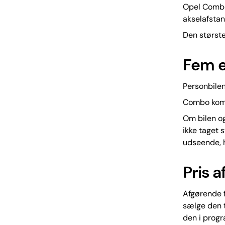
Opel Combo
akselafstan
Den største
Fem e
Personbilen
Combo komm
Om bilen o
ikke taget 
udseende, h
Pris 
Afgørende f
sælge den t
den i prog