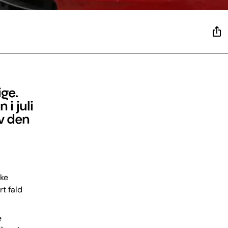
ige.
i juli
ev den
ske
t fald
e