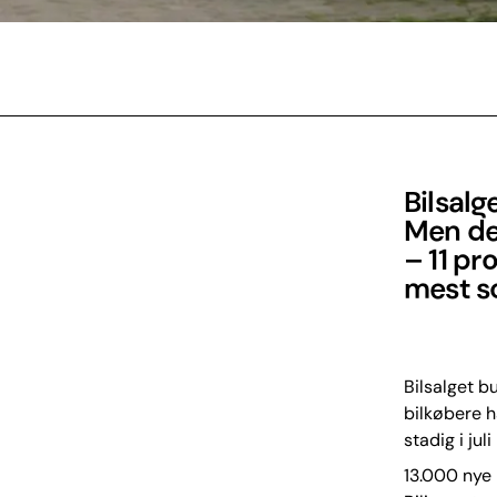
Bilsalg
Men det
– 11 pr
mest sol
Bilsalget b
bilkøbere h
stadig i juli
13.000 nye b