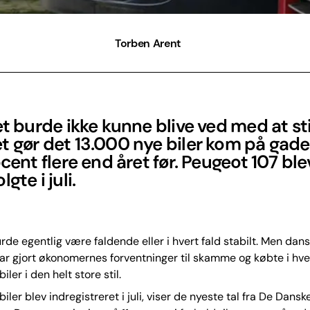
Torben Arent
et burde ikke kunne blive ved med at st
 gør det 13.000 nye biler kom på gaden 
ocent flere end året før. Peugeot 107 bl
gte i juli.
urde egentlig være faldende eller i hvert fald stabilt. Men dan
ar gjort økonomernes forventninger til skamme og købte i hver
 biler i den helt store stil.
iler blev indregistreret i juli, viser de nyeste tal fra De Dansk