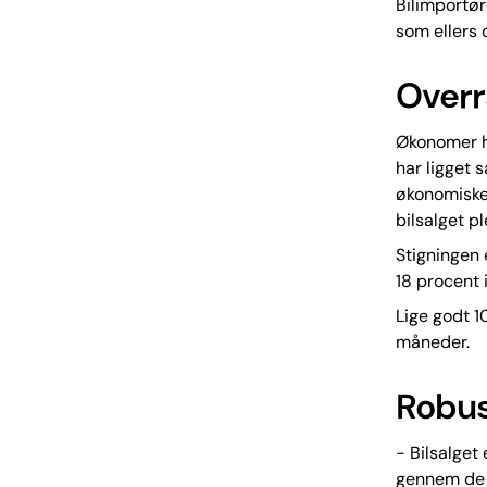
Bilimportør
som ellers 
Overr
Økonomer ha
har ligget 
økonomiske 
bilsalget pl
Stigningen 
18 procent 
Lige godt 1
måneder.
Robust
- Bilsalget
gennem de s