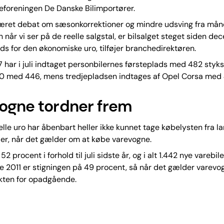
eforeningen De Danske Bilimportører.
været debat om sæsonkorrektioner og mindre udsving fra måne
når vi ser på de reelle salgstal, er bilsalget steget siden d
ods for den økonomiske uro, tilføjer branchedirektøren.
 har i juli indtaget personbilernes førsteplads med 482 styks. 
30 med 446, mens tredjepladsen indtages af Opel Corsa med 
ogne tordner frem
elle uro har åbenbart heller ikke kunnet tage købelysten fra l
er, når det gælder om at købe varevogne.
52 procent i forhold til juli sidste år, og i alt 1.442 nye varebi
le 2011 er stigningen på 49 procent, så når det gælder varevo
akten for opadgående.