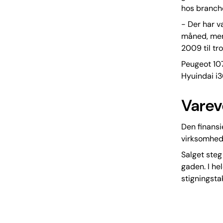
hos branch
- Der har 
måned, men 
2009 til tr
Peugeot 107
Hyuindai i
Varev
Den finansi
virksomhed
Salget steg 
gaden. I he
stigningst