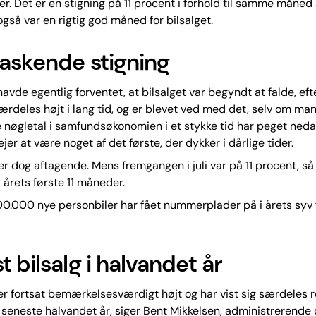
er. Det er en stigning på 11 procent i forhold til samme måned 
også var en rigtig god måned for bilsalget.
askende stigning
vde egentlig forventet, at bilsalget var begyndt at falde, eft
særdeles højt i lang tid, og er blevet ved med det, selv om m
nøgletal i samfundsøkonomien i et stykke tid har peget neda
ejer at være noget af det første, der dykker i dårlige tider.
er dog aftagende. Mens fremgangen i juli var på 11 procent, så
i årets første 11 måneder.
00.000 nye personbiler har fået nummerplader på i årets syv 
 bilsalg i halvandet år
 er fortsat bemærkelsesværdigt højt og har vist sig særdeles 
eneste halvandet år, siger Bent Mikkelsen, administrerende 