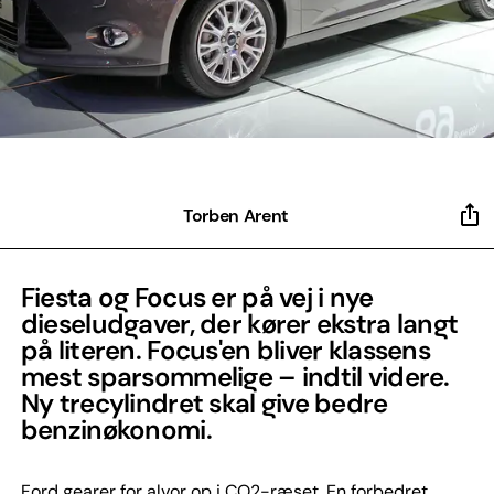
Torben Arent
Fiesta og Focus er på vej i nye
dieseludgaver, der kører ekstra langt
på literen. Focus'en bliver klassens
mest sparsommelige – indtil videre.
Ny trecylindret skal give bedre
benzinøkonomi.
Ford gearer for alvor op i CO2-ræset. En forbedret