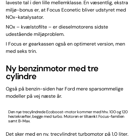
laveste tal i den lille mellemklasse. En væsentlig, ekstra
miljø-bonus er, at Focus Econetic bliver udstyret med
NOx-katalysator.
NOx – kvælstofilte – er dieselmotorens sidste
udestående miljøproblem.
I Focus er gearkassen også en optimeret version, men
med seks trin.
Ny benzinmotor med tre
cylindre
Også på benzin-siden har Ford mere sparsommelige
modeller på vej næste år.
Den nye trecylindrede Ecoboost-motor kommer med hhv. 100 og 120
hestekræfter, begge med turbo. Motoren er tiltænkt Focus-familien
samt B-Max.
Det sker med en ny, trecylindret turbomotor på 1,0 liter,