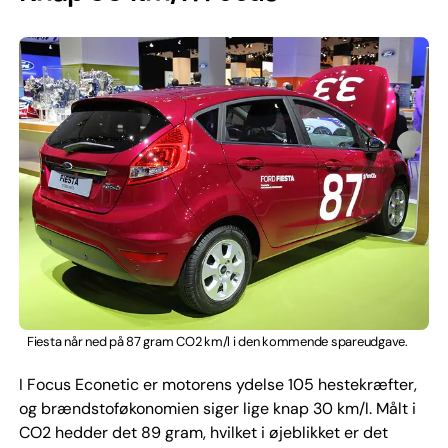
Fiesta når ned på 87 gram CO2 km/l i den kommende spareudgave.
I Focus Econetic er motorens ydelse 105 hestekræfter,
og brændstoføkonomien siger lige knap 30 km/l. Målt i
CO2 hedder det 89 gram, hvilket i øjeblikket er det