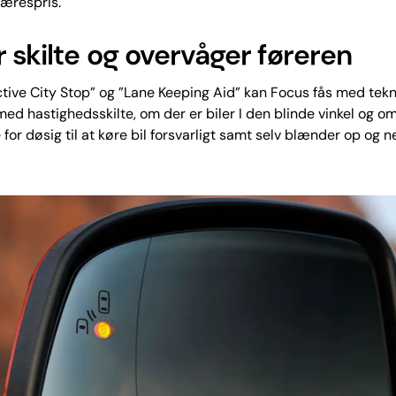
 ærespris.
 skilte og overvåger føreren
tive City Stop” og ”Lane Keeping Aid” kan Focus fås med tekn
med hastighedsskilte, om der er biler I den blinde vinkel og om
 for døsig til at køre bil forsvarligt samt selv blænder op og n