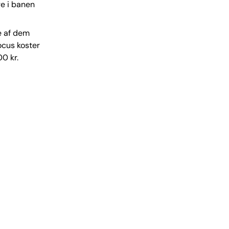
ge i banen
e af dem
Focus koster
0 kr.