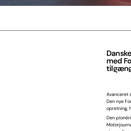
Danske 
med Fo
tilgæng
Avanceret s
Den nye Fo
opretning, 
Den pionéri
Motorjourna