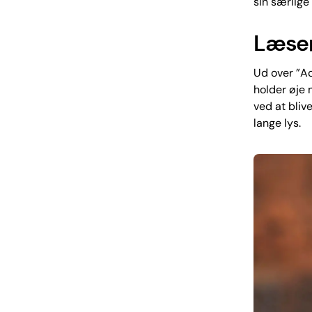
sin særlige
Læser
Ud over ”Ac
holder øje 
ved at blive
lange lys.