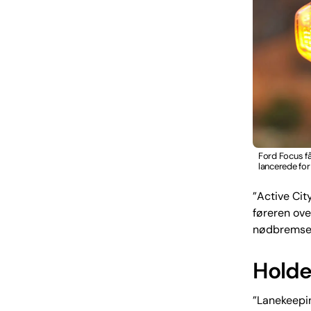
Ford Focus få
lancerede for 
”Active Cit
føreren ove
nødbremse, 
Holder
”Lanekeepin