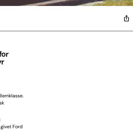
for
yr
llemklasse.
sk
t
 givet Ford