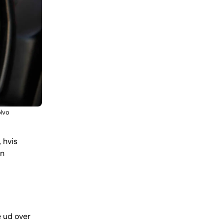
olvo
 hvis
en
e ud over