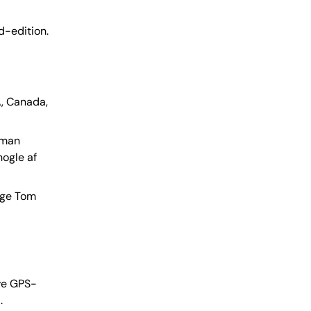
d-edition.
A, Canada,
 man
nogle af
lge Tom
ve GPS-
.