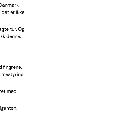
 Danmark,
 det er ikke
agte tur. Og
isk denne.
 fingrene,
emmestyring
.
eret med
iganten.