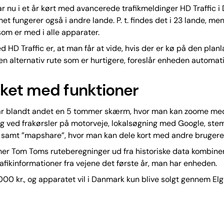
 nu i et år kørt med avancerede trafikmeldinger HD Traffic i
t fungerer også i andre lande. P. t. findes det i 23 lande, men
 som er med i alle apparater.
d HD Traffic er, at man får at vide, hvis der er kø på den planl
 en alternativ rute som er hurtigere, foreslår enheden automat
et med funktioner
r blandt andet en 5 tommer skærm, hvor man kan zoome med
ng ved frakørsler på motorveje, lokalsøgning med Google, st
 samt ”mapshare”, hvor man kan dele kort med andre brugere
mer Tom Toms ruteberegninger ud fra historiske data kombin
rafikinformationer fra vejene det første år, man har enheden.
.000 kr., og apparatet vil i Danmark kun blive solgt gennem Elg