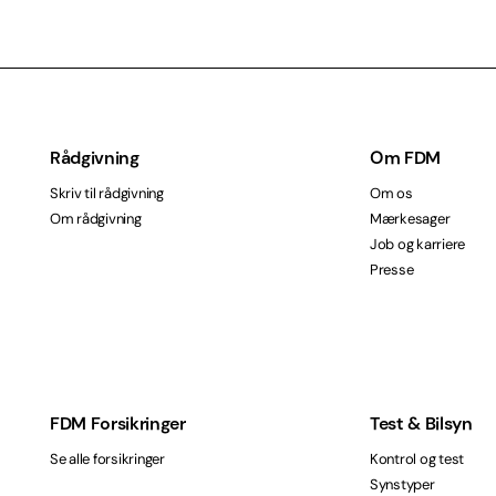
Rådgivning
Om FDM
Skriv til rådgivning
Om os
Om rådgivning
Mærkesager
Job og karriere
Presse
FDM Forsikringer
Test & Bilsyn
Se alle forsikringer
Kontrol og test
Synstyper