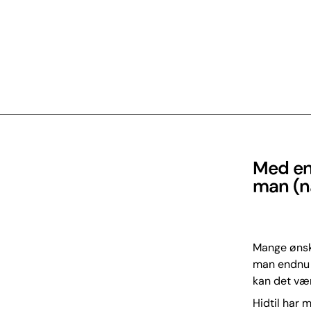
Med en
man (n
Mange ønsk
man endnu m
kan det vær
Hidtil har 