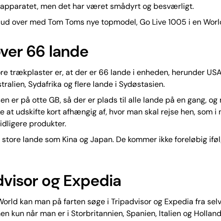
sapparatet, men det har været smådyrt og besværligt.
 ud over med Tom Toms nye topmodel, Go Live 1005 i en Worl
over 66 lande
ore trækplaster er, at der er 66 lande i enheden, herunder US
tralien, Sydafrika og flere lande i Sydøstasien.
 er på otte GB, så der er plads til alle lande på en gang, og
e at udskifte kort afhængig af, hvor man skal rejse hen, som i 
dligere produkter.
store lande som Kina og Japan. De kommer ikke foreløbig ifø
dvisor og Expedia
rld kan man på farten søge i Tripadvisor og Expedia fra sel
n kun når man er i Storbritannien, Spanien, Italien og Holland