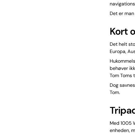
navigation
Det er man
Kort 
Det helt st
Europa, Aus
Hukommelsen
behøver ikk
Tom Toms ti
Dog savnes 
Tom.
Tripa
Med 1005 Wo
enheden, me