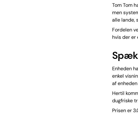
Tom Tom har
men systeme
alle lande,
Fordelen ve
hvis der er
Spækk
Enheden ha
enkel visni
af enheden
Hertil kom
dugfriske t
Prisen er 3