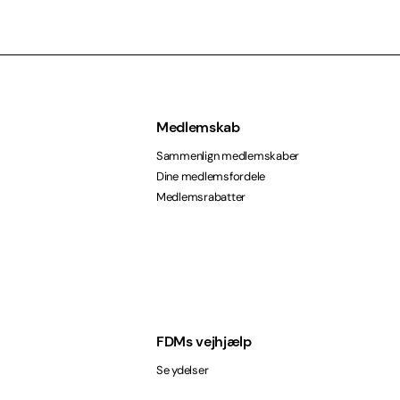
Medlemskab
Sammenlign medlemskaber
Dine medlemsfordele
Medlemsrabatter
FDMs vejhjælp
Se ydelser