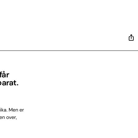
får
arat.
ka. Men er
en over,