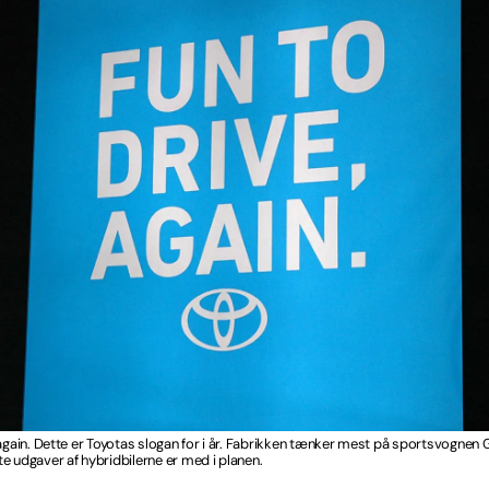
 again. Dette er Toyotas slogan for i år. Fabrikken tænker mest på sportsvognen
e udgaver af hybridbilerne er med i planen.