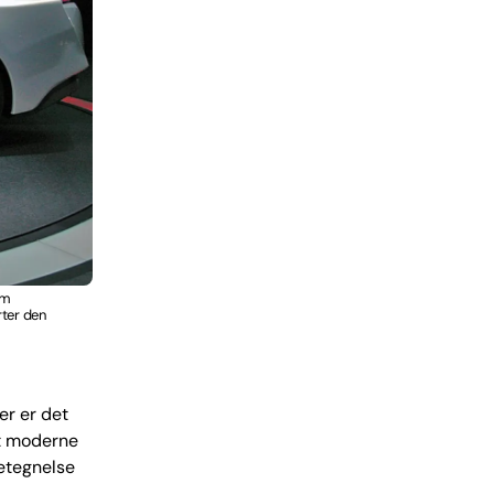
om
rter den
er er det
et moderne
betegnelse