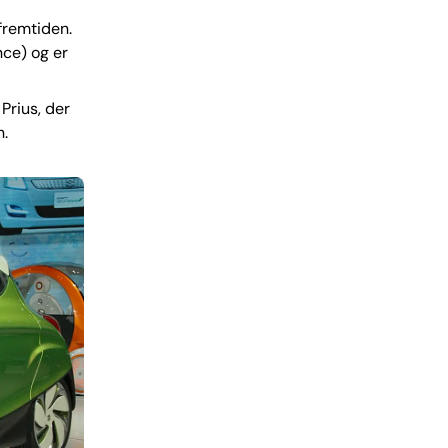
fremtiden.
ce) og er
Prius, der
n.