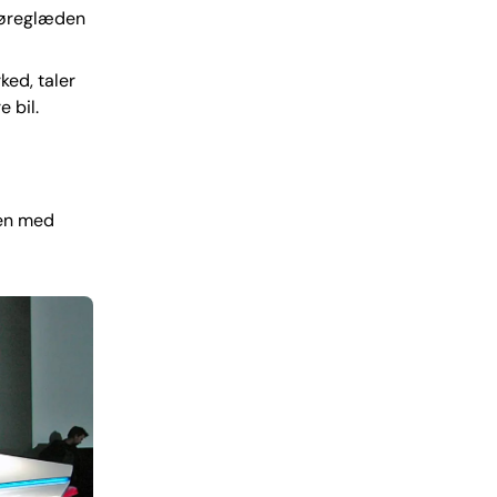
 køreglæden
ed, taler
 bil.
men med