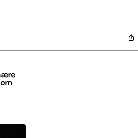
mære
 som