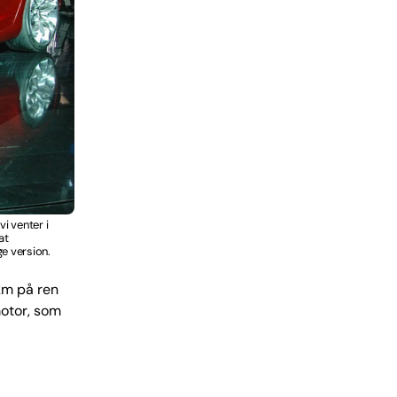
i venter i
at
e version.
km på ren
motor, som