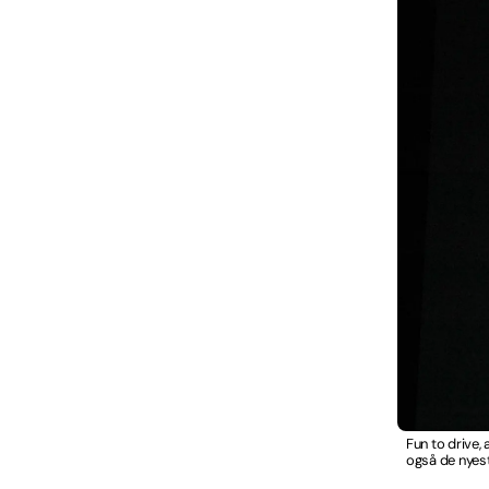
Fun to drive,
også de nyest