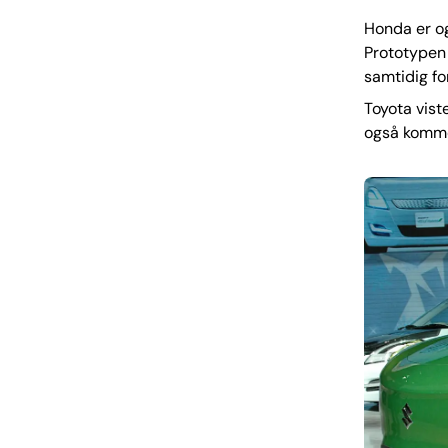
Honda er og
Prototypen
samtidig fo
Toyota vist
også kommer