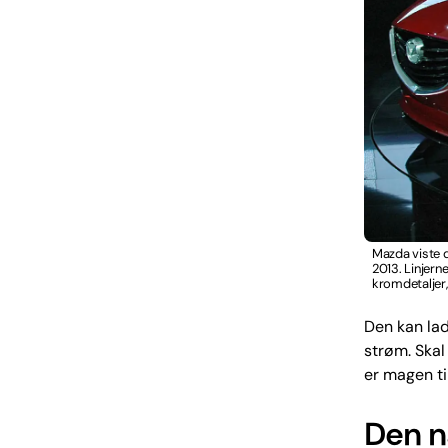
Mazda viste d
2013. Linjern
kromdetaljer,
Den kan lad
strøm. Skal
er magen ti
Den n