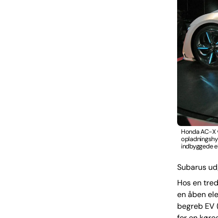
Honda AC-X vi
opladningshyb
indbyggede e
Subarus udg
Hos en tred
en åben ele
begreb EV (
for en køreg