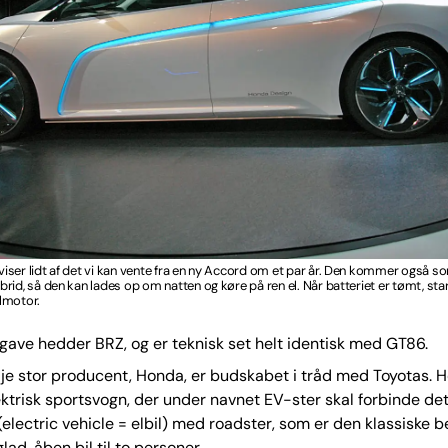
ser lidt af det vi kan vente fra en ny Accord om et par år. Den kommer også s
rid, så den kan lades op om natten og køre på ren el. Når batteriet er tømt, sta
lmotor.
ave hedder BRZ, og er teknisk set helt identisk med GT86.
je stor producent, Honda, er budskabet i tråd med Toyotas. H
ktrisk sportsvogn, der under navnet EV-ster skal forbinde d
electric vehicle = elbil) med roadster, som er den klassiske 
lad, åben bil til to personer.