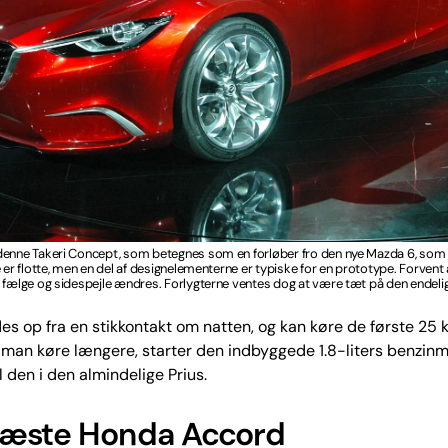
enne Takeri Concept, som betegnes som en forløber fro den nye Mazda 6, som v
e er flotte, men en del af designelementerne er typiske for en prototype. Forvent 
 fælge og sidespejle ændres. Forlygterne ventes dog at være tæt på den endelig
es op fra en stikkontakt om natten, og kan køre de første 25 
 man køre længere, starter den indbyggede 1.8-liters benzin
l den i den almindelige Prius.
æste Honda Accord