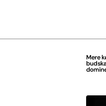
Mere k
budska
dominer