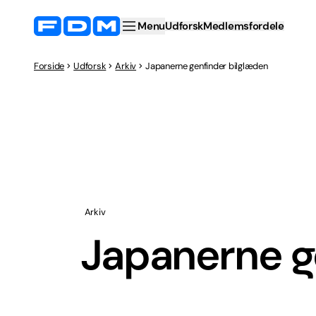
Menu
Udforsk
Medlemsfordele
Forside
Udforsk
Arkiv
Japanerne genfinder bilglæden
Arkiv
Japanerne g