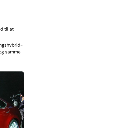
 til at
ingshybrid-
n og samme