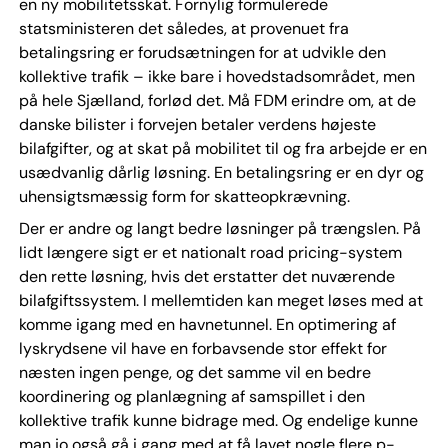
en ny mobilitetsskat. Fornylig formulerede
statsministeren det således, at provenuet fra
betalingsring er forudsætningen for at udvikle den
kollektive trafik – ikke bare i hovedstadsområdet, men
på hele Sjælland, forlød det. Må FDM erindre om, at de
danske bilister i forvejen betaler verdens højeste
bilafgifter, og at skat på mobilitet til og fra arbejde er en
usædvanlig dårlig løsning. En betalingsring er en dyr og
uhensigtsmæssig form for skatteopkrævning.
Der er andre og langt bedre løsninger på trængslen. På
lidt længere sigt er et nationalt road pricing-system
den rette løsning, hvis det erstatter det nuværende
bilafgiftssystem. I mellemtiden kan meget løses med at
komme igang med en havnetunnel. En optimering af
lyskrydsene vil have en forbavsende stor effekt for
næsten ingen penge, og det samme vil en bedre
koordinering og planlægning af samspillet i den
kollektive trafik kunne bidrage med. Og endelige kunne
man jo også gå i gang med at få lavet nogle flere p-