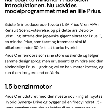
introduktionen. Nu udvides
modelprogrammet med en lille Prius.
Sidste år introducerede Toyota i USA Prius V, en MPV i
Renault Scénic-størrelse, og på dette års Detroit-
udstilling løftede den japanske gigant sløret for Prius C,
en mindre Prius, som først og fremmest skal få
bilkøbere under 30 år til at tænke hybrid.
Prius C er femdørs som sine store søskende og følger
samme designsprog, men er væsentligt mindre end den
almindelige Prius – godt og vel en halv meter kortere, og
kun ti cm længere end en Yaris.
1.5 benzinmotor
Prius C er udstyret med den nyeste udvikling af Toyotas
Hybrid Synergy Drive og bygger på en firecylindret 1.5-
liters benzinmotor, der er koblet til en elmotor og en