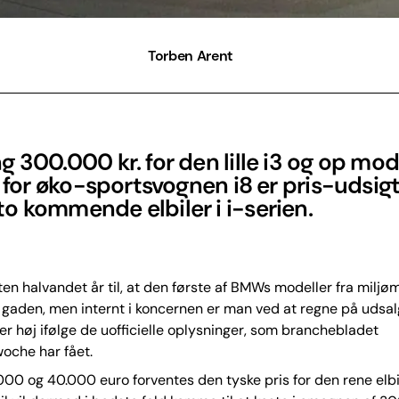
Torben Arent
 300.000 kr. for den lille i3 og op mod
. for øko-sportsvognen i8 er pris-udsigt
o kommende elbiler i i-serien.
en halvandet år til, at den første af BMWs modeller fra miljø
gaden, men internt i koncernen er man ved at regne på udsal
er høj ifølge de uofficielle oplysninger, som branchebladet
oche har fået.
00 og 40.000 euro forventes den tyske pris for den rene elbil 