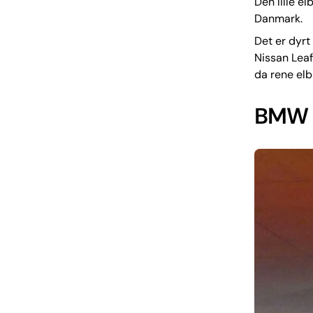
Den lille e
Danmark.
Det er dyrt
Nissan Leaf 
da rene elbi
BMW i