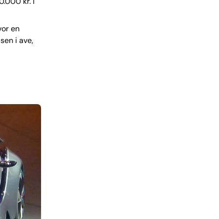
0.000 kr. i
vor en
sen i ave,