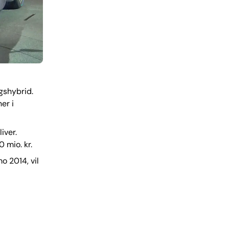
gshybrid.
er i
iver.
 mio. kr.
o 2014, vil