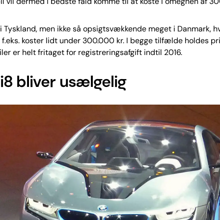
lbil vil dermed i bedste fald komme til at koste i omegnen af 30
 i Tyskland, men ikke så opsigtsvækkende meget i Danmark, h
f.eks. koster lidt under 300.000 kr. I begge tilfælde holdes pri
ler er helt fritaget for registreringsafgift indtil 2016.
8 bliver usælgelig