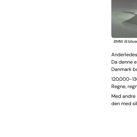
BMW i8 bliver
Anderledes 
Da denne el
Danmark bort
120.000-130
Regne, regn
Med andre o
den med sik