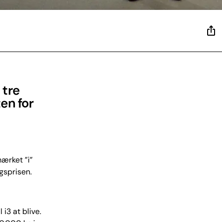
 tre
en for
mærket ”i”
gsprisen.
i3 at blive.