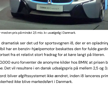
 med en pris på mindst 2,5 mio. kr. usælgelig i Danmark.
dramatisk ser det ud for sportsvognen i8, der er en opladnin
bil har en benzin-hjælpemotor beskattes den for fulde gardin
set fra et relativt stort fradrag for at køre langt på literen.
.000 euro forventer de anonyme kilder hos BMW, at prisen bl
e. Det vil resultere i en dansk udsalgspris på mellem 2,5 og 3,0
rd: bliver afgiftssystemet ikke ændret, inden i8 lanceres prim
kerhed ikke blive markedsført i Danmark.