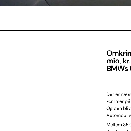
Omkring
mio, kr
BMWs t
Der er næst
kommer på 
Og den bliv
Automobilw
Mellem 35.0