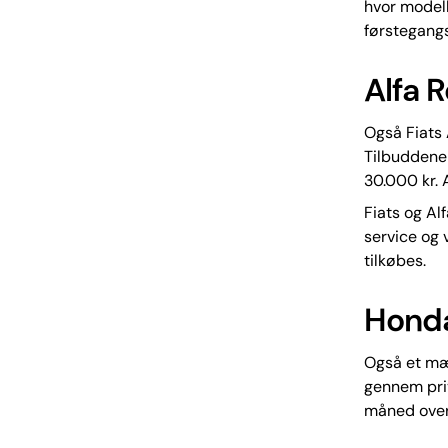
hvor modell
førstegangs
Alfa 
Også Fiats 
Tilbuddene 
30.000 kr. 
Fiats og A
service og 
tilkøbes.
Honda
Også et mær
gennem priv
måned over 