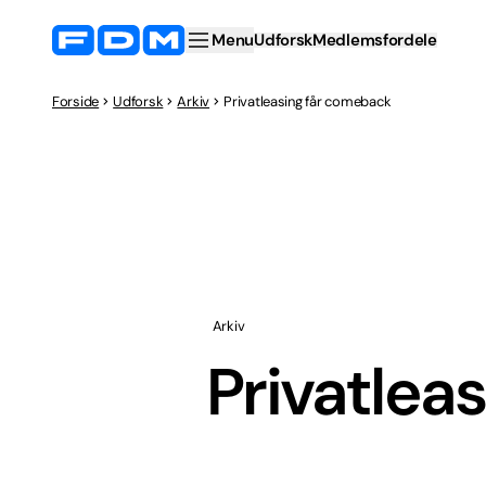
Menu
Udforsk
Medlemsfordele
Forside
Udforsk
Arkiv
Privatleasing får comeback
Arkiv
Privatlea