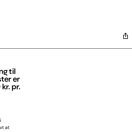
g til
ter er
kr. pr.
i
vt at