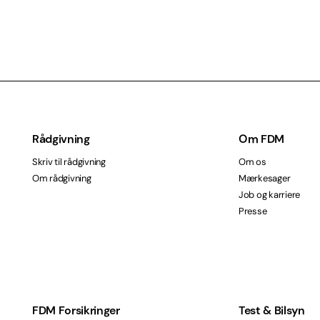
Rådgivning
Om FDM
Skriv til rådgivning
Om os
Om rådgivning
Mærkesager
Job og karriere
Presse
FDM Forsikringer
Test & Bilsyn