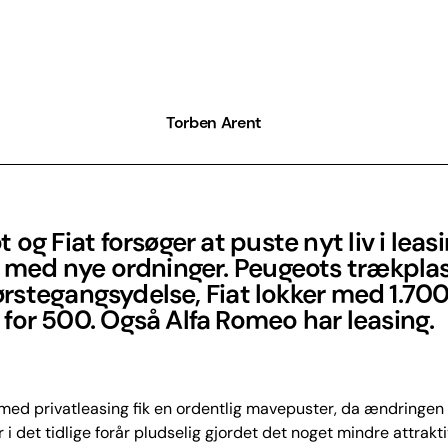
Torben Arent
 og Fiat forsøger at puste nyt liv i leasin
 med nye ordninger. Peugeots trækplas
 førstegangsydelse, Fiat lokker med 1.700 
for 500. Også Alfa Romeo har leasing.
ed privatleasing fik en ordentlig mavepuster, da ændringen 
r i det tidlige forår pludselig gjordet det noget mindre attrakti