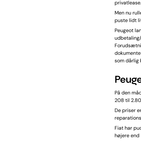
privatlease
Men nu rull
puste lidt l
Peugeot lan
udbetaling
Forudsætnin
dokumenter
som dårlig 
Peugeo
På den måde
208 til 2.8
De priser e
reparations
Fiat har pu
højere end 