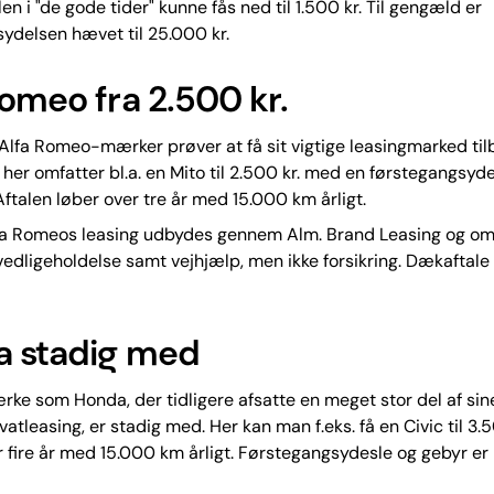
en i "de gode tider" kunne fås ned til 1.500 kr. Til gengæld er
ydelsen hævet til 25.000 kr.
Romeo fra 2.500 kr.
Alfa Romeo-mærker prøver at få sit vigtige leasingmarked til
her omfatter bl.a. en Mito til 2.500 kr. med en førstegangsyd
Aftalen løber over tre år med 15.000 km årligt.
lfa Romeos leasing udbydes gennem Alm. Brand Leasing og omf
vedligeholdelse samt vejhjælp, men ikke forsikring. Dækaftale
 stadig med
ke som Honda, der tidligere afsatte en meget stor del af sine
atleasing, er stadig med. Her kan man f.eks. få en Civic til 3.5
fire år med 15.000 km årligt. Førstegangsydesle og gebyr er 