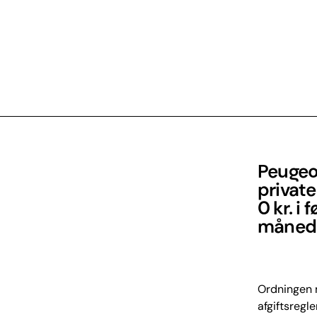
Peugeot
private
0 kr. i
måned 
Ordningen m
afgiftsregle