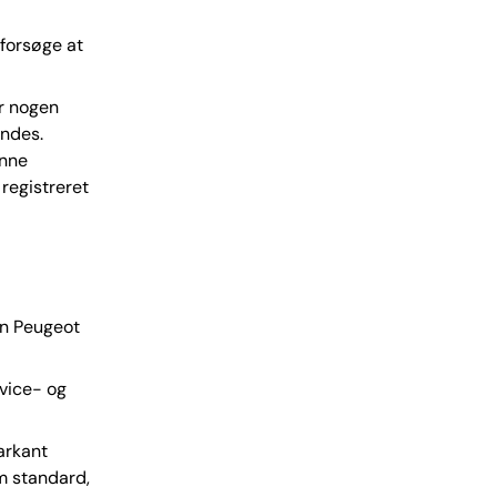
 forsøge at
er nogen
endes.
unne
registreret
en Peugeot
rvice- og
markant
om standard,