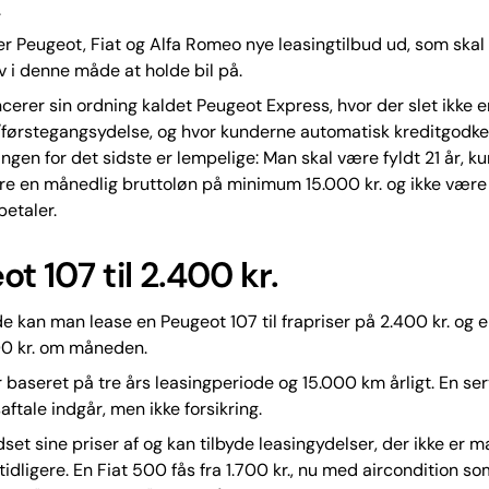
.
er Peugeot, Fiat og Alfa Romeo nye leasingtilbud ud, som skal
iv i denne måde at holde bil på.
cerer sin ordning kaldet Peugeot Express, hvor der slet ikke 
/førstegangsydelse, og hvor kunderne automatisk kreditgodk
gen for det sidste er lempelige: Man skal være fyldt 21 år, k
e en månedlig bruttoløn på minimum 15.000 kr. og ikke være 
betaler.
t 107 til 2.400 kr.
 kan man lease en Peugeot 107 til frapriser på 2.400 kr. og 
00 kr. om måneden.
r baseret på tre års leasingperiode og 15.000 km årligt. En se
aftale indgår, men ikke forsikring.
dset sine priser af og kan tilbyde leasingydelser, der ikke er 
tidligere. En Fiat 500 fås fra 1.700 kr., nu med aircondition s