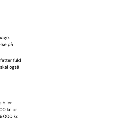
bage.
else på
atter fuld
 skal også
 biler
00 kr. pr
9.000 kr.