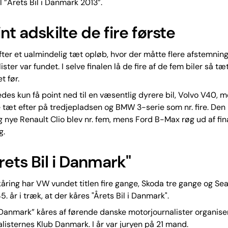
l ”Årets Bil i Danmark 2013”.
nt adskilte de fire første
fter et ualmindelig tæt opløb, hvor der måtte flere afstemninger
ister var fundet. I selve finalen lå de fire af de fem biler så t
t før.
edes kun få point ned til en væsentlig dyrere bil, Volvo V40, m
 tæt efter på tredjepladsen og BMW 3-serie som nr. fire. Den
 nye Renault Clio blev nr. fem, mens Ford B-Max røg ud af fin
g.
rets Bil i Danmark"
åring har VW vundet titlen fire gange, Skoda tre gange og Sea
45. år i træk, at der kåres "Årets Bil i Danmark".
i Danmark” kåres af førende danske motorjournalister organiser
listernes Klub Danmark. I år var juryen på 21 mand.