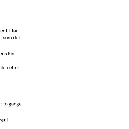
 til, før
æt, som det
ens Kia
alen efter
t to gange.
et i