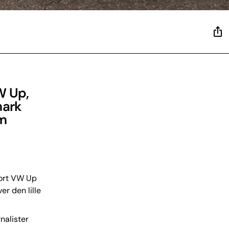
W Up,
mark
om
jort VW Up
er den lille
nalister