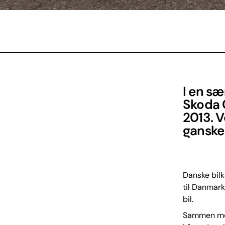
I en sæ
Skoda C
2013. 
ganske 
Danske bil
til Danmark
bil.
Sammen med 