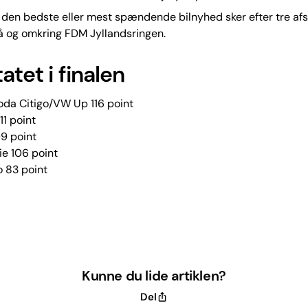
 den bedste eller mest spændende bilnyhed sker efter tre af
å og omkring FDM Jyllandsringen.
atet i finalen
oda Citigo/VW Up 116 point
11 point
9 point
e 106 point
o 83 point
Kunne du lide artiklen?
Del