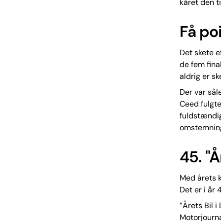
kåret den ti
Få poi
Det skete e
de fem final
aldrig er ske
Der var sål
Ceed fulgte
fuldstændig
omstemnin
45. "Å
Med årets k
Det er i år 
”Årets Bil 
Motorjourna