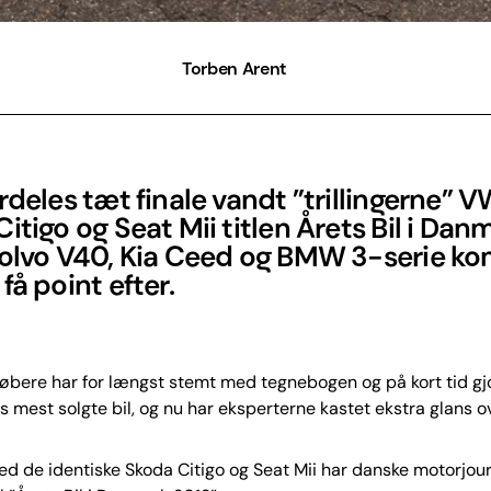
Torben Arent
rdeles tæt finale vandt ”trillingerne” V
itigo og Seat Mii titlen Årets Bil i Dan
Volvo V40, Kia Ceed og BMW 3-serie k
få point efter.
købere har for længst stemt med tegnebogen og på kort tid g
s mest solgte bil, og nu har eksperterne kastet ekstra glans ov
de identiske Skoda Citigo og Seat Mii har danske motorjour