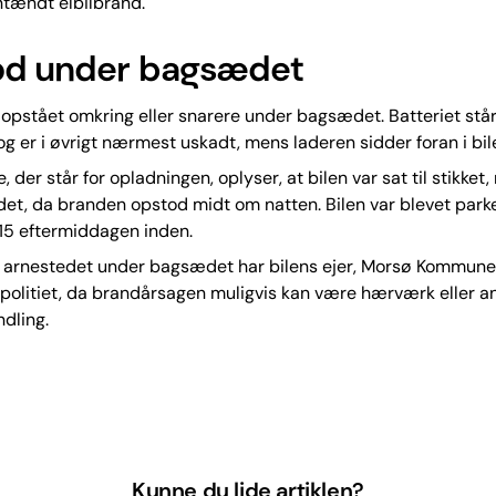
antændt elbilbrand.
od under bagsædet
opstået omkring eller snarere under bagsædet. Batteriet stå
 er i øvrigt nærmest uskadt, mens laderen sidder foran i bil
, der står for opladningen, oplyser, at bilen var sat til stikket
adet, da branden opstod midt om natten. Bilen var blevet park
 15 eftermiddagen inden.
f arnestedet under bagsædet har bilens ejer, Morsø Kommune
 politiet, da brandårsagen muligvis kan være hærværk eller 
ndling.
Kunne du lide artiklen?