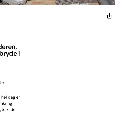
deren,
 bryde i
ske
 hel dag er
omkring
te kilder