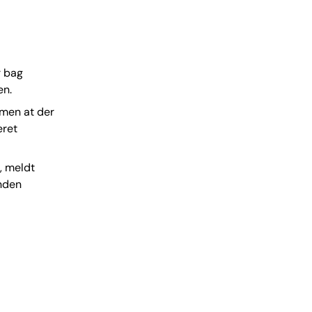
r bag
en.
, men at der
eret
, meldt
anden