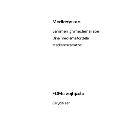
Medlemskab
Sammenlign medlemskaber
Dine medlemsfordele
Medlemsrabatter
FDMs vejhjælp
Se ydelser