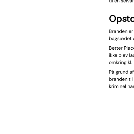
til en selv
Opst
Branden er 
bagsædet og
Better Place
ikke blev l
omkring kl.
På grund a
branden til
kriminel ha