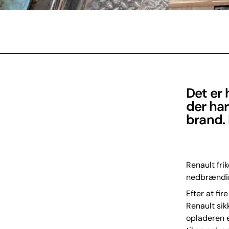
Det er 
der har
brand. 
Renault fri
nedbrændin
Efter at fi
Renault sik
opladeren e