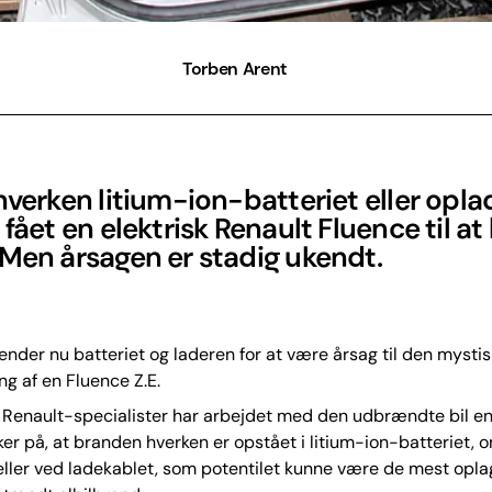
Torben Arent
hverken litium-ion-batteriet eller opla
 fået en elektrisk Renault Fluence til at
Men årsagen er stadig ukendt.
kender nu batteriet og laderen for at være årsag til den mysti
g af en Fluence Z.E.
re Renault-specialister har arbejdet med den udbrændte bil en
ker på, at branden hverken er opstået i litium-ion-batteriet, 
ller ved ladekablet, som potentilet kunne være de mest oplag