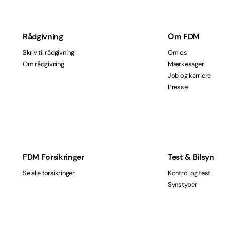
Rådgivning
Om FDM
Skriv til rådgivning
Om os
Om rådgivning
Mærkesager
Job og karriere
Presse
FDM Forsikringer
Test & Bilsyn
Se alle forsikringer
Kontrol og test
Synstyper