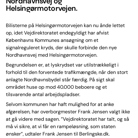
Nordhavnsvej og
Helsingørmotorvejen.
Bilisterne på Helsingørmotorvejen kan nu ånde lettet
op, idet Vejdirektoratet endegyldigt har afvist
Københavns Kommunes ansøgning om et
signalreguleret kryds, der skulle forbinde den nye
Nordhavnsvej med Helsingørmotorvejen.
Begrundelsen er, at lyskrydset var utilstrækkeligt i
forhold til den forventede trafikmængde, når den stort
anlagte Nordhavnsbydel står færdig. På sigt skal
området huse op mod 40.000 beboere og et
tilsvarende antal arbejdspladser.
Selvom kommunen har haft mulighed for at anke
afgørelsen, har overborgmester Frank Jensen valgt ikke
at gå videre med sagen. ”Vejdirektoratet har talt, og så
må vi sikre, at vi får en rampeløsning, som staten
ønsker”, udtaler Frank Jensen til Berlingske.dk.