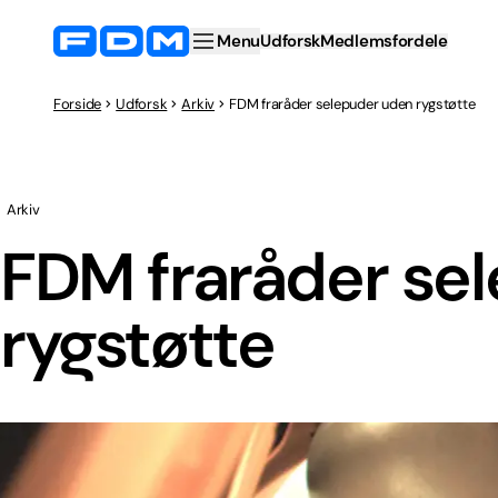
Menu
Udforsk
Medlemsfordele
Forside
Udforsk
Arkiv
FDM fraråder selepuder uden rygstøtte
Arkiv
FDM fraråder se
rygstøtte