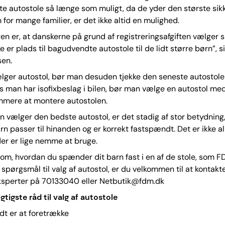
 autostole så længe som muligt, da de yder den største sik
 for mange familier, er det ikke altid en mulighed.
en er, at danskerne på grund af registreringsafgiften vælger s
ke er plads til bagudvendte autostole til de lidt større børn”, 
en.
ger autostol, bør man desuden tjekke den seneste autostole 
s man har isofixbeslag i bilen, bør man vælge en autostol med
mmere at montere autostolen.
 vælger den bedste autostol, er det stadig af stor betydning,
rn passer til hinanden og er korrekt fastspændt. Det er ikke al
der er lige nemme at bruge.
vl om, hvordan du spænder dit barn fast i en af de stole, som 
u spørgsmål til valg af autostol, er du velkommen til at kontak
ksperter på 70133040 eller Netbutik@fdm.dk
gtigste råd til valg af autostole
t er at foretrække