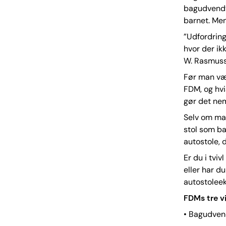
bagudvendte
barnet. Men
”Udfordring
hvor der ik
W. Rasmuss
Før man væl
FDM, og hvi
gør det ne
Selv om man
stol som ba
autostole, 
Er du i tvi
eller har d
autostolee
FDMs tre vi
• Bagudvend