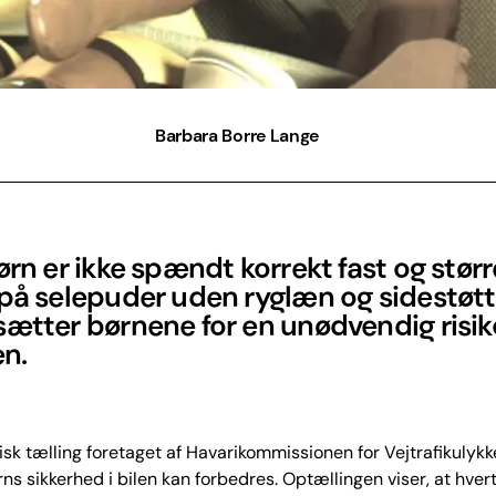
Barbara Borre Lange
ørn er ikke spændt korrekt fast og stør
på selepuder uden ryglæn og sidestøtt
ætter børnene for en unødvendig risiko
en.
isk tælling foretaget af Havarikommissionen for Vejtrafikulykk
ørns sikkerhed i bilen kan forbedres. Optællingen viser, at hver