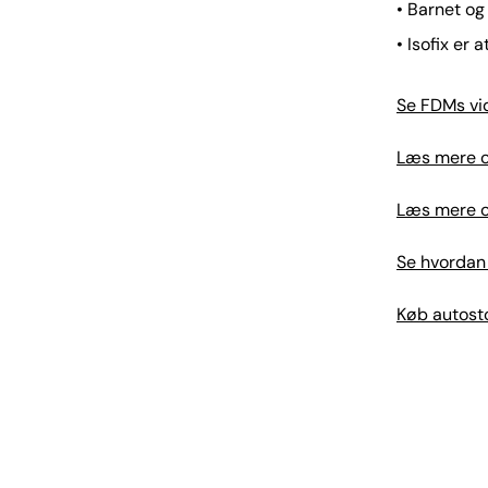
• Barnet og
• Isofix er 
Se FDMs vi
Læs mere om
Læs mere 
Se hvordan 
Køb autosto