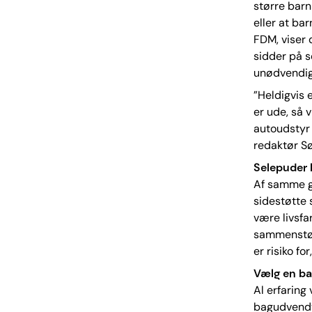
større barn 
eller at bar
FDM, viser 
sidder på s
unødvendig r
”Heldigvis 
er ude, så 
autoudstyr 
redaktør S
Selepuder 
Af samme g
sidestøtte 
være livsfar
sammenstød 
er risiko fo
Vælg en b
Al erfaring 
bagudvendt 