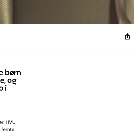
re børn
e, og
 i
er, HVU,
t femte