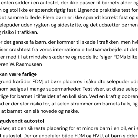
enten sidder i en autostol, der ikke passer til barnets alder og
n og stol ikke er spændt rigtig fast. Lignende praktiske test fo
det samme billede. Flere børn er ikke spændt korrekt fast og 
elepuder uden ryglæn og sidestøtte, og det udsætter børnen
isiko i trafikken.
er det ganske få børn, der kommer til skade i trafikken, men hv
viser crashtest fra vores internationale testsamarbejde, at det 
er med til at mindske skaderne og redde liv, ”siger FDMs bilte
øren W. Rasmussen
kan være farlige
rund fraråder FDM, at børn placeres i såkaldte selepuder ud
som sælges i mange supermarkeder. Test viser, at disse sele
lige for barnet i tilfældet af en kollision. Ved en kraftig opbre
er der stor risiko for, at selen strammer om barnets hals, l
r, at barnet kan slå hovede og nakke.
agudvendt autostol
viser, at den sikreste placering for et mindre barn i en bil, er i 
autostol. Derfor anbefaler både FDM og HVU, at børn sidder 