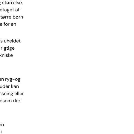
 størrelse,
retaget af
større børn
e for en
is uheldet
rigtige
kniske
en ryg-og
puder kan
msning eller
igesom der
en
i