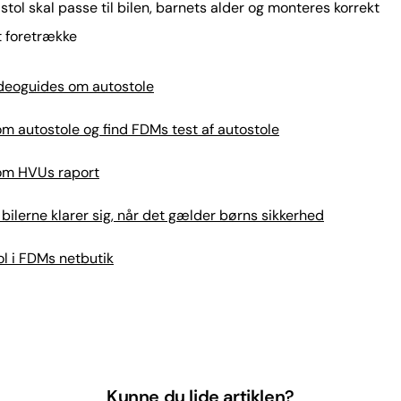
 stol skal passe til bilen, barnets alder og monteres korrekt
at foretrække
deoguides om autostole
 autostole og find FDMs test af autostole
om HVUs raport
bilerne klarer sig, når det gælder børns sikkerhed
l i FDMs netbutik
Kunne du lide artiklen?