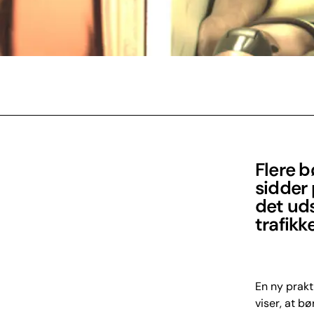
Flere b
sidder 
det uds
trafikk
En ny prakt
viser, at b