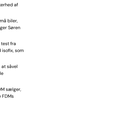
kerhed af
må biler,
siger Søren
test fra
 isofix, som
 at såvel
le
FDM sælger,
te FDMs