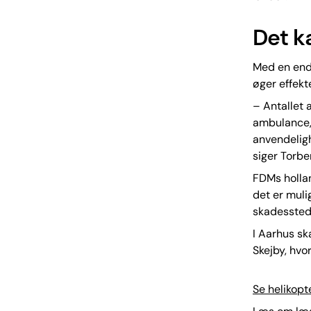
Det k
Med en endn
øger effekt
– Antallet 
ambulance, 
anvendeligh
siger Torbe
FDMs holla
det er muli
skadessted 
I Aarhus sk
Skejby, hvo
Se helikopt