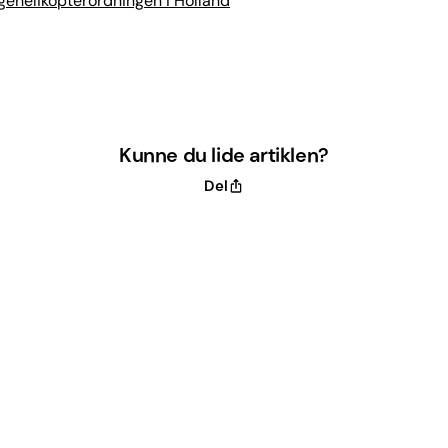
ehelikopterordningen i Holland
Kunne du lide artiklen?
Del