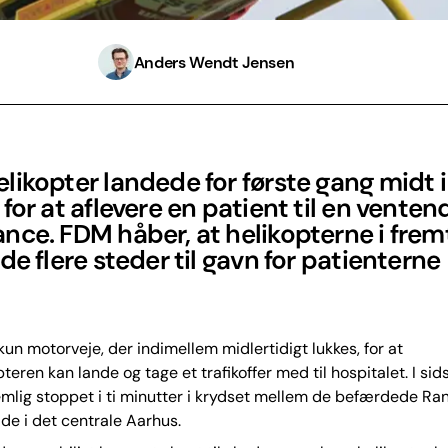
Anders Wendt Jensen
ikopter landede for første gang midt i
for at aflevere en patient til en venten
nce. FDM håber, at helikopterne i frem
de flere steder til gavn for patienterne
 kun motorveje, der indimellem midlertidigt lukkes, for at
teren kan lande og tage et trafikoffer med til hospitalet. I sid
emlig stoppet i ti minutter i krydset mellem de befærdede Ra
e i det centrale Aarhus.