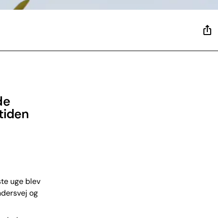
de
tiden
ste uge blev
ndersvej og