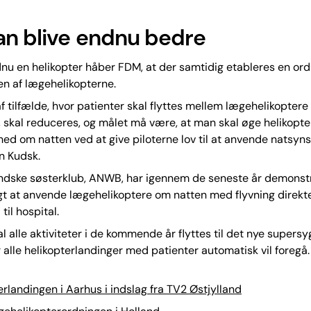
an blive endnu bedre
u en helikopter håber FDM, at der samtidig etableres en ord
en af lægehelikopterne.
af tilfælde, hvor patienter skal flyttes mellem lægehelikoptere
skal reduceres, og målet må være, at man skal øge helikopt
ed om natten ved at give piloterne lov til at anvende natsynsb
n Kudsk.
ndske søsterklub, ANWB, har igennem de seneste år demonstr
gt at anvende lægehelikoptere om natten med flyvning direkte
til hospital.
al alle aktiviteter i de kommende år flyttes til det nye supersy
r alle helikopterlandinger med patienter automatisk vil foregå.
erlandingen i Aarhus i indslag fra TV2 Østjylland