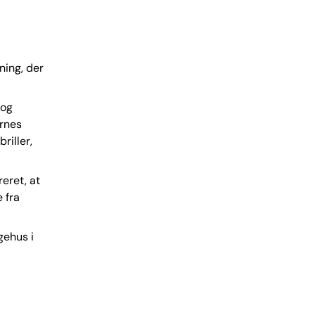
ning, der
 og
ernes
riller,
eret, at
 fra
gehus i