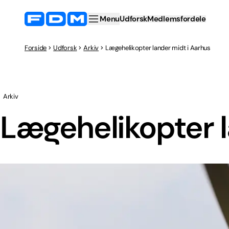
Menu
Udforsk
Medlemsfordele
Forside
Udforsk
Arkiv
Lægehelikopter lander midt i Aarhus
Arkiv
Lægehelikopter l