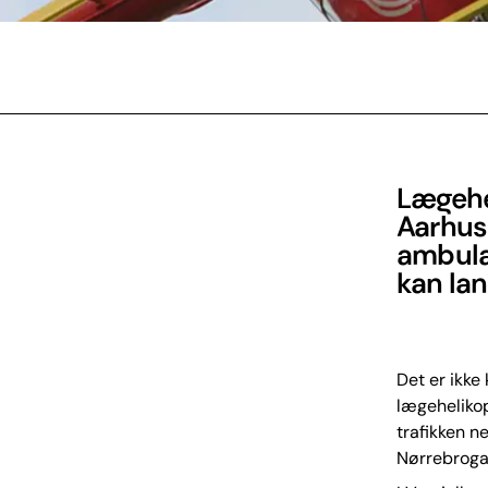
Lægehel
Aarhus 
ambula
kan lan
Det er ikke
lægehelikop
trafikken n
Nørrebrogad