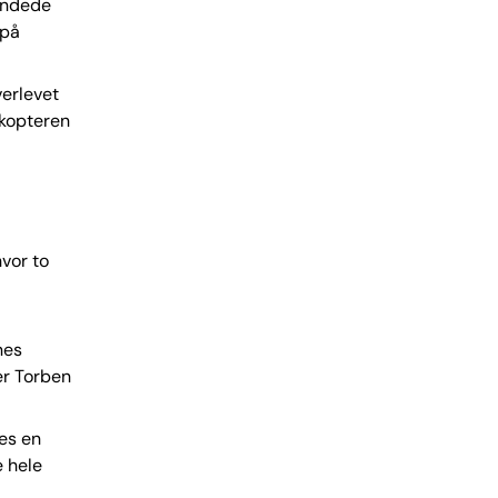
landede
 på
verlevet
ikopteren
hvor to
nes
er Torben
res en
e hele