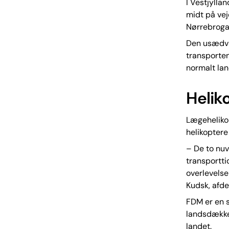
I Vestjylla
midt på vej
Nørrebrogad
Den usædvan
transporten
normalt lan
Helik
Lægehelikop
helikoptere 
– De to nuv
transportti
overlevelse
Kudsk, afde
FDM er en s
landsdækken
landet.