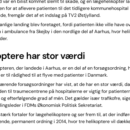
nd var en bilist kommet slemt til skade, og en lægehelikopter 
en for at aflevere patienten til det tidligere kommunehospital
e, fremgår det af et indslag på TV2 Østjylland.
lige landing blev foretaget, fordi patienten ikke ville have o
 i ambulance fra Skejby i den nordlige del af Aarhus, hvor hel
der.
optere har stor værdi
teren, der landede i Aarhus, er en del af en forsøgsordning, 
er til rådighed til at flyve med patienter i Danmark.
ærende forsøgsordninger har vist, at de har en stor værdi, da
den til traumecentrene på hospitalerne er vigtig for patienter
 og efterfølgende grad af mén. Det gælder især trafikofre, sig
lingsleder i FDMs Økonomisk Politisk Sekretariat.
tærk fortaler for lægehelikoptere og ser frem til, at der indfø
de, permanent ordning i 2014, hvor tre helikoptere vil dækk