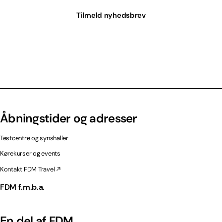
Tilmeld nyhedsbrev
Åbningstider og adresser
Testcentre og synshaller
Kørekurser og events
Kontakt FDM Travel
FDM f.m.b.a.
En del af FDM