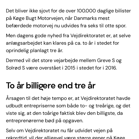
Det bliver ikke sjovt for de over 100.000 daglige bilister
på Køge Bugt Motorvejen, når Danmarks mest
befærdede motorvej nu udvides fra seks til otte spor.
Men dagens gode nyhed fra Vejdirektoratet er, at selve
anlægsarbejdet kan klares på ca. to år i stedet for
oprindelig planlagt tre år.
Dermed vil det store vejarbejde mellem Greve S og
Solrød S være overstået i 2015 i stedet for i 2016.
To år billigere end tre år
Årsagen til det høje tempo er, at Vejdirektoratet havde
udbudt entrepriserne som både to- og treårige, og det
viste sig, at den toårige faktisk blev den billigste, da
entreprenørerne bød på opgaven.
Selv om Vejdirektoratet nu får udvidet vejen på
rekordtid, vil der alligevel være større gener på Køge