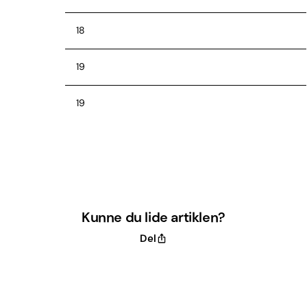
18
19
19
Kilde: De Danske Bilimportører
Kunne du lide artiklen?
Del