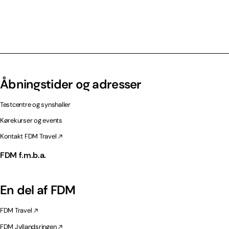
Åbningstider og adresser
Testcentre og synshaller
Kørekurser og events
Kontakt FDM Travel
FDM f.m.b.a.
En del af FDM
FDM Travel
FDM Jyllandsringen