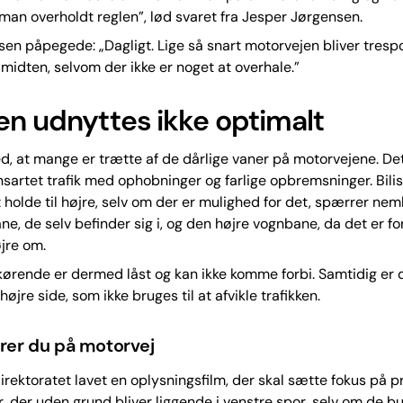
man overholdt reglen”, lød svaret fra Jesper Jørgensen.
en påpegede: „Dagligt. Lige så snart motorvejen bliver trespo
midten, selvom der ikke er noget at overhale.”
en udnyttes ikke optimalt
d, at mange er trætte af de dårlige vaner på motorvejene. De
sartet trafik med ophobninger og farlige opbremsninger. Bilis
 holde til højre, selv om der er mulighed for det, spærrer nem
e, de selv befinder sig i, og den højre vognbane, da det er fo
jre om.
rende er dermed låst og kan ikke komme forbi. Samtidig er d
øjre side, som ikke bruges til at afvikle trafikken.
rer du på motorvej
irektoratet lavet en oplysningsfilm, der skal sætte fokus på 
r, der uden grund bliver liggende i venstre spor, selv om de 