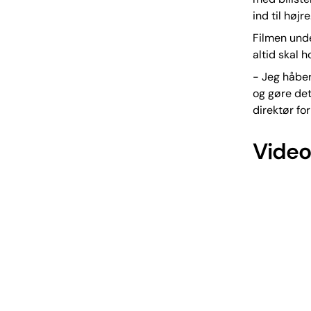
ind til højre
Filmen unde
altid skal h
- Jeg håber
og gøre det
direktør fo
Video: