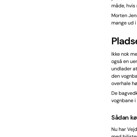
måde, hvis 
Morten Jens
mange ud i 
Plads
Ikke nok me
også en uen
undlader at
den vognban
overhale hø
De bagvedkø
vognbane i h
Sådan kø
Nu har Vejd
med biliste