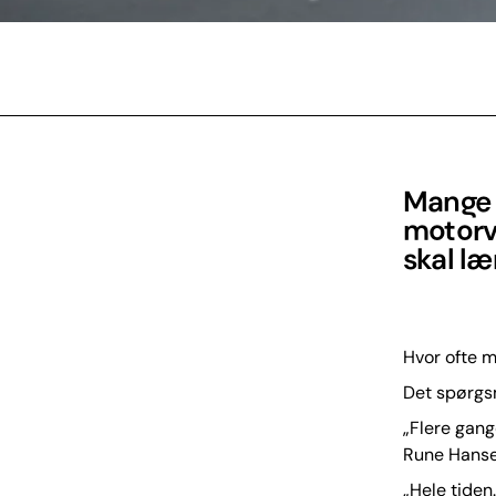
Mange b
motorve
skal læ
Hvor ofte m
Det spørgs
„Flere gang
Rune Hanse
„Hele tiden