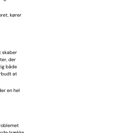
ret, kører
t skaber
ter, der
lig både
rbudt at
er en hel
problemet
burde trække