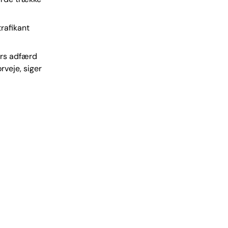
rafikant
ers adfærd
veje, siger