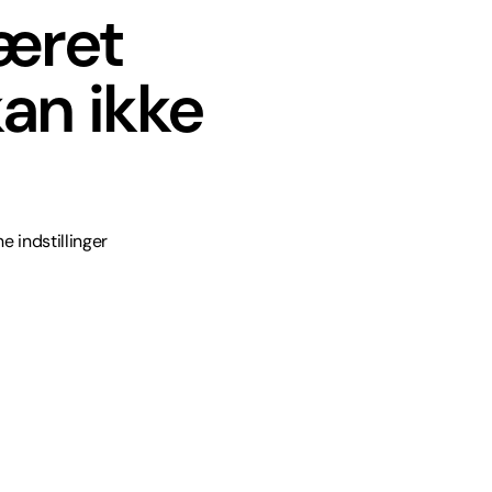
været
an ikke
e indstillinger