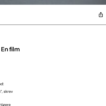
 En film
nd:
”, skrev
rtigere