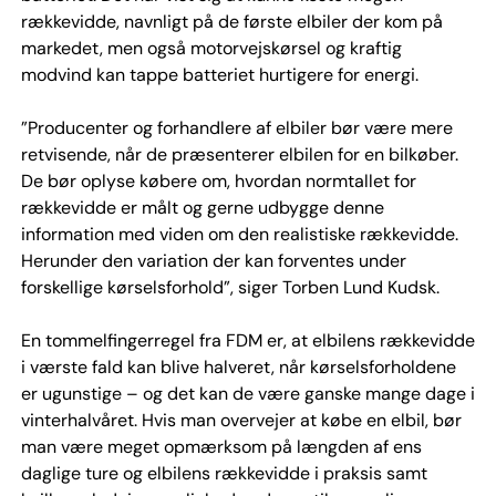
rækkevidde, navnligt på de første elbiler der kom på
markedet, men også motorvejskørsel og kraftig
modvind kan tappe batteriet hurtigere for energi.
”Producenter og forhandlere af elbiler bør være mere
retvisende, når de præsenterer elbilen for en bilkøber.
De bør oplyse købere om, hvordan normtallet for
rækkevidde er målt og gerne udbygge denne
information med viden om den realistiske rækkevidde.
Herunder den variation der kan forventes under
forskellige kørselsforhold”, siger Torben Lund Kudsk.
En tommelfingerregel fra FDM er, at elbilens rækkevidde
i værste fald kan blive halveret, når kørselsforholdene
er ugunstige – og det kan de være ganske mange dage i
vinterhalvåret. Hvis man overvejer at købe en elbil, bør
man være meget opmærksom på længden af ens
daglige ture og elbilens rækkevidde i praksis samt