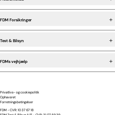
FDM Forsikringer
Test & Bilsyn
FDMs vejhjælp
Privatlivs- og cookiepolitik
Ophavsret
Forretningsbetingelser
FDM - CVR: 10 37 67 18
FDM Test & Bilsyn A/S - CVR: 31 07 59 39