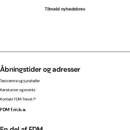
Tilmeld nyhedsbrev
Åbningstider og adresser
Testcentre og synshaller
Kørekurser og events
Kontakt FDM Travel
FDM f.m.b.a.
En del af FDM