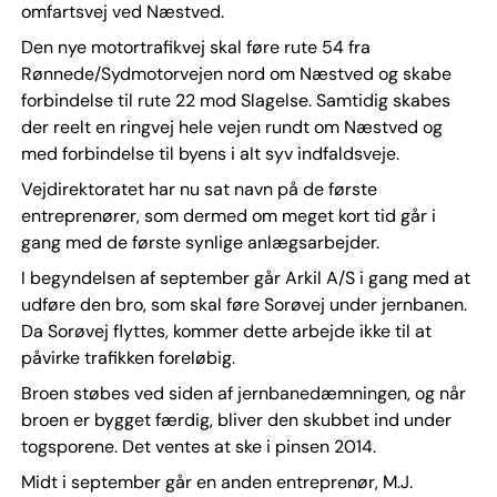
omfartsvej ved Næstved.
Den nye motortrafikvej skal føre rute 54 fra
Rønnede/Sydmotorvejen nord om Næstved og skabe
forbindelse til rute 22 mod Slagelse. Samtidig skabes
der reelt en ringvej hele vejen rundt om Næstved og
med forbindelse til byens i alt syv indfaldsveje.
Vejdirektoratet har nu sat navn på de første
entreprenører, som dermed om meget kort tid går i
gang med de første synlige anlægsarbejder.
I begyndelsen af september går Arkil A/S i gang med at
udføre den bro, som skal føre Sorøvej under jernbanen.
Da Sorøvej flyttes, kommer dette arbejde ikke til at
påvirke trafikken foreløbig.
Broen støbes ved siden af jernbanedæmningen, og når
broen er bygget færdig, bliver den skubbet ind under
togsporene. Det ventes at ske i pinsen 2014.
Midt i september går en anden entreprenør, M.J.