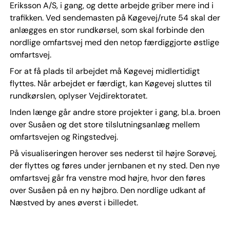
Eriksson A/S, i gang, og dette arbejde griber mere ind i
trafikken. Ved sendemasten på Køgevej/rute 54 skal der
anlægges en stor rundkørsel, som skal forbinde den
nordlige omfartsvej med den netop færdiggjorte østlige
omfartsvej.
For at få plads til arbejdet må Køgevej midlertidigt
flyttes. Når arbejdet er færdigt, kan Køgevej sluttes til
rundkørslen, oplyser Vejdirektoratet.
Inden længe går andre store projekter i gang, bl.a. broen
over Susåen og det store tilslutningsanlæg mellem
omfartsvejen og Ringstedvej.
På visualiseringen herover ses nederst til højre Sorøvej,
der flyttes og føres under jernbanen et ny sted. Den nye
omfartsvej går fra venstre mod højre, hvor den føres
over Susåen på en ny højbro. Den nordlige udkant af
Næstved by anes øverst i billedet.