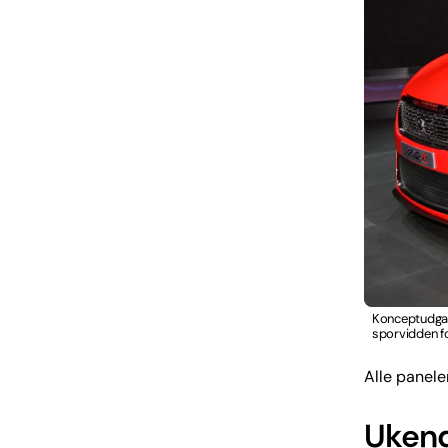
Konceptudgav
sporvidden f
Alle panele
Ukend