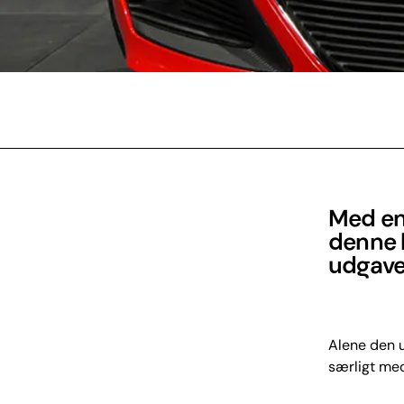
Med en
denne 
udgave 
Alene den u
særligt med