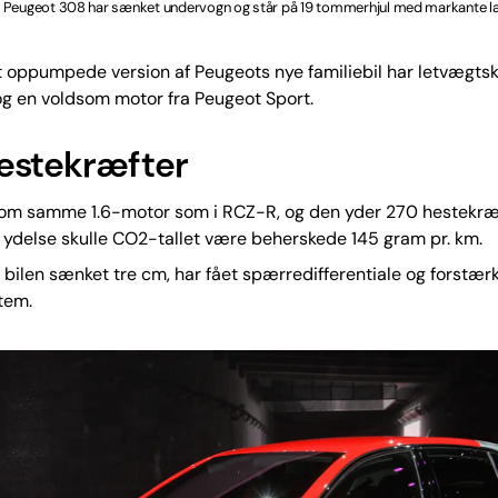
 Peugeot 308 har sænket undervogn og står på 19 tommerhjul med markante la
t oppumpede version af Peugeots nye familiebil har letvægtsk
 og en voldsom motor fra Peugeot Sport.
estekræfter
e om samme 1.6-motor som i RCZ-R, og den yder 270 hestekræf
 ydelse skulle CO2-tallet være beherskede 145 gram pr. km.
bilen sænket tre cm, har fået spærredifferentiale og forstær
tem.