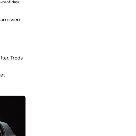
vprofildæk:
arrosseri
ter. Trods
ket