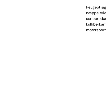
Peugeot sig
næppe tvivl
serieproduc
kulfiberkar
motorsports