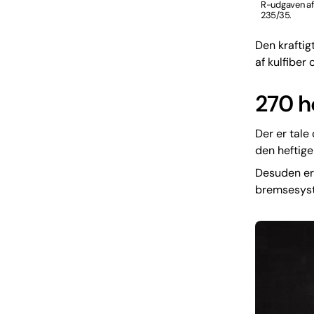
R-udgaven af
235/35.
Den kraftig
af kulfiber
270 h
Der er tal
den heftige
Desuden er 
bremsesys