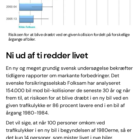
Risikoen for at blive dræbt ved en given kollision fordelt på forskellige
årgange af biler.
Ni ud af ti redder livet
En ny og meget grundig svensk undersøgelse bekræfter
tidligere rapporter om markante forbedringer. Det
svenske forsikringsselskab Folksam har analyseret
154.000 bil mod bil-kollisioner de seneste 30 år og når
frem til, at risikoen for at blive dræbt i en ny bil ved en
given trafikulykke er 86 procent lavere end i en bil af
årgang 1980-1984.
Det vil sige, at når 100 personer omkom ved
trafikulykker i en ny bil i begyndelsen af 1980erne, så er
det kun 14 personer, som mister livet i nye biler.