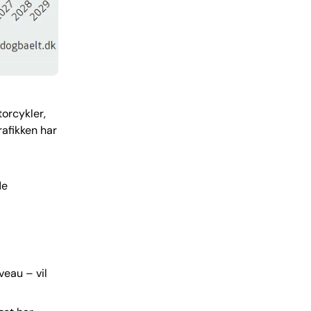
torcykler,
rafikken har
de
eau – vil