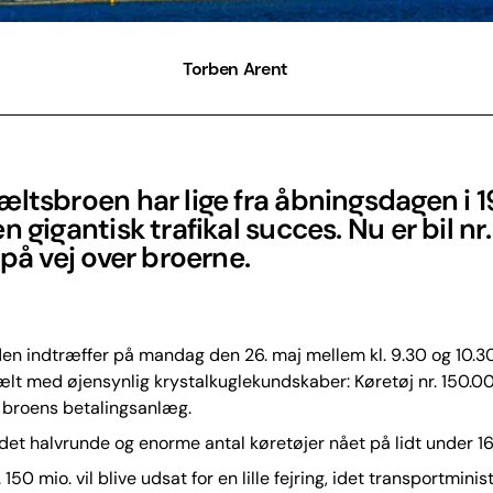
Torben Arent
ltsbroen har lige fra åbningsdagen i 
n gigantisk trafikal succes. Nu er bil nr
 på vej over broerne.
n indtræffer på mandag den 26. maj mellem kl. 9.30 og 10.30,
lt med øjensynlig krystalkuglekundskaber: Køretøj nr. 150.00
 broens betalingsanlæg.
et halvrunde og enorme antal køretøjer nået på lidt under 16 
. 150 mio. vil blive udsat for en lille fejring, idet transportmin