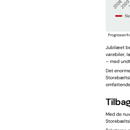
Prognosen fra
Jubilæet be
varebiler, 
– med undt
Det enorme 
Storebæltsb
omfattende
Tilba
Med de nuvæ
Storebæltsb