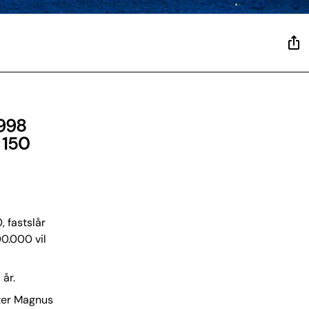
1998
. 150
 fastslår
0.000 vil
år.
ister Magnus