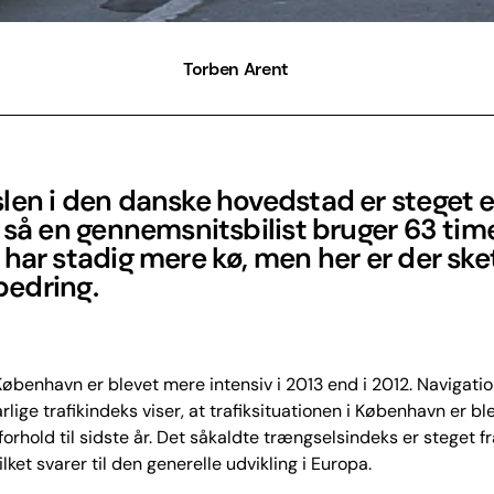
Torben Arent
len i den danske hovedstad er steget 
 så en gennemsnitsbilist bruger 63 timer
har stadig mere kø, men her er der ske
rbedring.
 København er blevet mere intensiv i 2013 end i 2012. Navigati
lige trafikindeks viser, at trafiksituationen i København er ble
forhold til sidste år. Det såkaldte trængselsindeks er steget fra
lket svarer til den generelle udvikling i Europa.