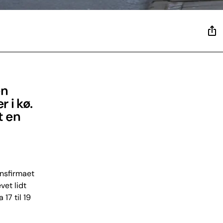
en
 i kø.
t en
onsfirmaet
vet lidt
 17 til 19