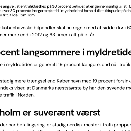
 angiver, at en trafiktæthed på 30 procent betyder, at en gennemsnitlig bilist i f
ever 30 procents længere rejsetid i myldretiden i forhold til et tidspunkt på da
er frit. Kilde: Tom Tom
 københavnske bilpendler skal nu regne med at sidde i kø i 
mer mere end i 2012 og 63 timer i alt på et år.
ocent langsommere i myldretid
e i myldretiden er generelt 19 procent længere, end når trafik
 stadig mere trængsel end København med 19 procent forsink
kindeks viser, at Danmarks næststørste by har den syvende m
 trafik i Norden.
holm er suverænt værst
der har betalingsring, er stadig nordisk mester i trafikpropper