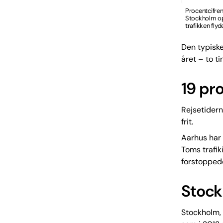
Procentcifrene
Stockholm opl
trafikken flyd
Den typiske
året – to ti
19 pr
Rejsetidern
frit.
Aarhus har
Toms trafi
forstoppede
Stock
Stockholm, 