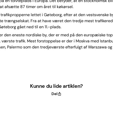
på en tolvteplads i Europa. Det betyder, at en stockholmsk bili
t afsætte 87 timer om året til køkørsel.
trafikpropperne lettet i Gøteborg, efter at den vestsvenske by
te trængselskat. Fra at have været den tredje mest trafikered
øteborg gået ned til en 11.-plads.
r den eneste nordiske by, der er med på den europæiske top 
 værste trafik. Mest forstoppelse er der i Moskva med Istanb
en, Palermo som den tredjeværste efterfulgt af Warszawa og
Kunne du lide artiklen?
Del