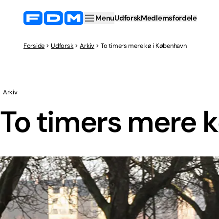
Menu
Udforsk
Medlemsfordele
Forside
Udforsk
Arkiv
To timers mere kø i København
Arkiv
To timers mere 