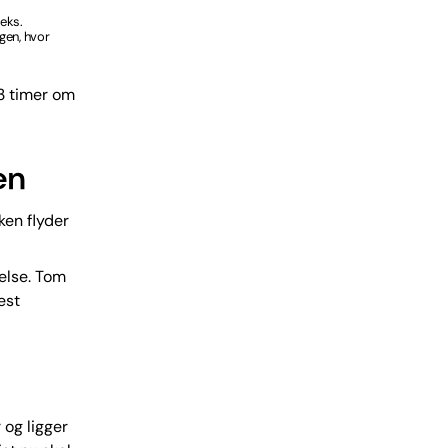
.eks.
gen, hvor
63 timer om
en
ken flyder
else. Tom
est
 og ligger