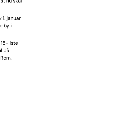
st nu skal
 1. januar
e by i
15-liste
ul på
 Rom.