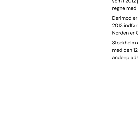
som i 2012 
regne med a
Derimod er 
2013 indfør
Norden er G
Stockholm e
med den 12.
andenplads