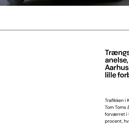
Trængs
anelse,
Aarhus 
lille fo
Trafikken i
Tom Toms år
forværret i 
procent, hvi