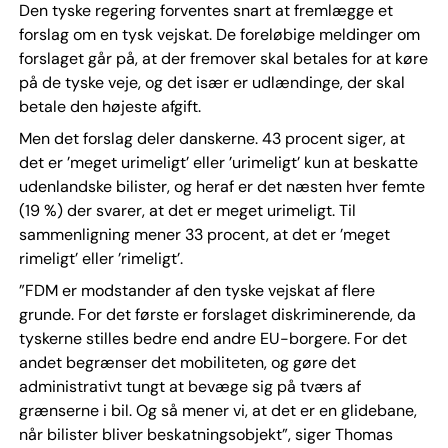
Den tyske regering forventes snart at fremlægge et
forslag om en tysk vejskat. De foreløbige meldinger om
forslaget går på, at der fremover skal betales for at køre
på de tyske veje, og det især er udlændinge, der skal
betale den højeste afgift.
Men det forslag deler danskerne. 43 procent siger, at
det er ’meget urimeligt’ eller ’urimeligt’ kun at beskatte
udenlandske bilister, og heraf er det næsten hver femte
(19 %) der svarer, at det er meget urimeligt. Til
sammenligning mener 33 procent, at det er ’meget
rimeligt’ eller ’rimeligt’.
”FDM er modstander af den tyske vejskat af flere
grunde. For det første er forslaget diskriminerende, da
tyskerne stilles bedre end andre EU-borgere. For det
andet begrænser det mobiliteten, og gøre det
administrativt tungt at bevæge sig på tværs af
grænserne i bil. Og så mener vi, at det er en glidebane,
når bilister bliver beskatningsobjekt”, siger Thomas