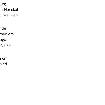
, og
n. Her skal
ud over den
r det
øb med om
meget
, siger
ag om
n ved