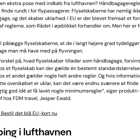
en ekstra pose med indkøb fra lufthavnen? Håndbagageregle
t finde rundt i for flypassagerer. Flyselskaberne har nemlig ikk
age, og det skaber uklarhed. I EU er der blevet fremsat et fors
af reglerne, som Rådet i øjeblikket forhandler om. Men her er 
il pålægge flyselskaberne, at de i langt højere grad tydeliggør
ge man må have med på flyvningen.
forskel på, hvad flyselskaber tillader som håndbagage, forvir
os et flyselskab kan der gælde én bestemt standardstørrelse
s et andet gælder nogle helt andre regler. Og hvis informati
te ovenikøbet er uklar, kan det være endnu sværere at finde 
igtig god idé at få lavet nogle minimumsregler”, siger produkt-
 hos FDM travel, Jesper Ewald.
estil det blå EU-kort nu
ing i lufthavnen