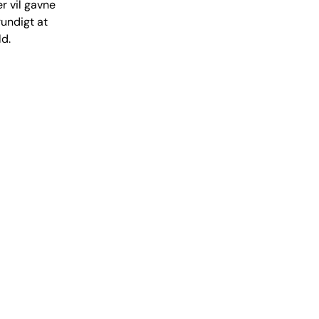
r vil gavne
rundigt at
ld.