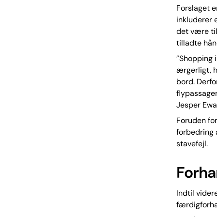
Forslaget e
inkluderer 
det være ti
tilladte h
”Shopping i
ærgerligt, 
bord. Derfo
flypassage
Jesper Ewa
Foruden for
forbedring 
stavefejl.
Forha
Indtil vider
færdigforha