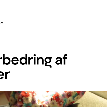
ler
orbedring af
er