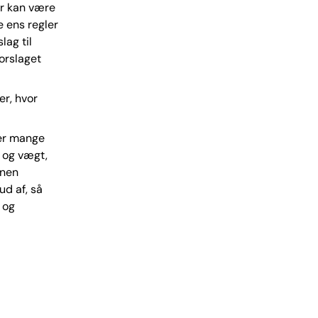
r kan være
e ens regler
lag til
forslaget
er, hvor
rer mange
 og vægt,
onen
ud af, så
 og