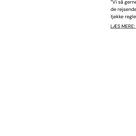
”Vi så gern
de rejsende
tjekke regl
LÆS MERE: 