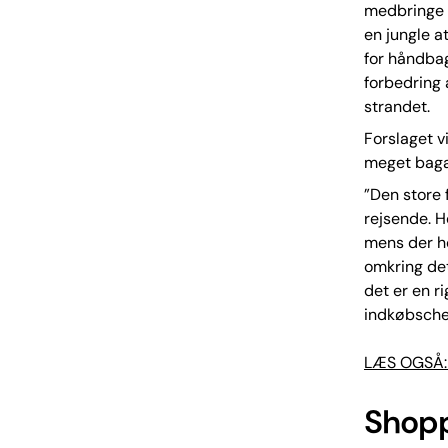
medbringe 
en jungle a
for håndbag
forbedring 
strandet.
Forslaget v
meget baga
”Den store 
rejsende. H
mens der ho
omkring det
det er en r
indkøbschef
LÆS OGSÅ: B
Shopp