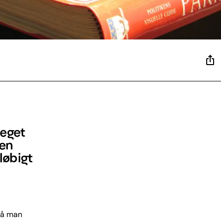
meget
Men
løbigt
må man