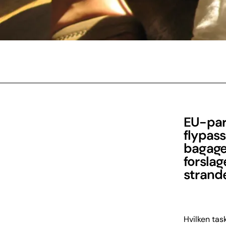
EU-par
flypas
bagage
forslag
strande
Hvilken ta