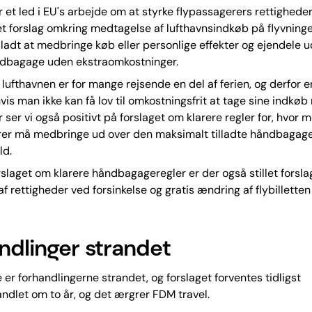
r et led i EU's arbejde om at styrke flypassagerers rettigheder
et forslag omkring medtagelse af lufthavnsindkøb på flyvninge
lladt at medbringe køb eller personlige effekter og ejendele 
åndbagage uden ekstraomkostninger.
 lufthavnen er for mange rejsende en del af ferien, og derfor e
hvis man ikke kan få lov til omkostningsfrit at tage sine indk
r ser vi også positivt på forslaget om klarere regler for, hvor 
rer må medbringe ud over den maksimalt tilladte håndbagage”
ld.
slaget om klarere håndbagageregler er der også stillet forsl
af rettigheder ved forsinkelse og gratis ændring af flybillette
ndlinger strandet
e er forhandlingerne strandet, og forslaget forventes tidligst
ndlet om to år, og det ærgrer FDM travel.