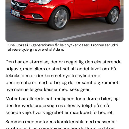
Opel Corsa i E-generationen får helt nyt karrosseri. Fronten ser ud til
at være tydelig inspireret af Adam.
Den har en størrelse, der er meget lig den eksisterende
udgave, men ellers er stort set alt andet lavet om. På
tekniksiden er der kommet nye trecylindrede
benzinmotorer med turbo, og der er samtidig kommet
nye manuelle gearkasser med seks gear.
Motor har allerede haft mulighed for at køre i bilen, og
den fornyede undervogn mærkes tydeligt på små
snoede veje, hvor vejgrebet er mærkbart forbedret.
Sammen med motorens karakteristik med masser af
kræfter ved lave omdrejninger gør det kørslen til en