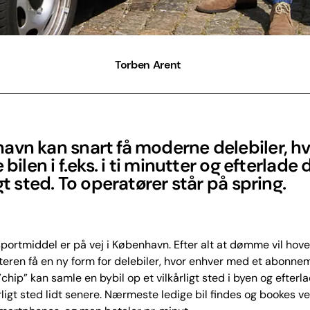
Torben Arent
avn kan snart få moderne delebiler, h
 bilen i f.eks. i ti minutter og efterlade 
igt sted. To operatører står på spring.
sportmiddel er på vej i København. Efter alt at dømme vil hov
nteren få en ny form for delebiler, hvor enhver med et abonne
”chip” kan samle en bybil op et vilkårligt sted i byen og efterl
rligt sted lidt senere. Nærmeste ledige bil findes og bookes v