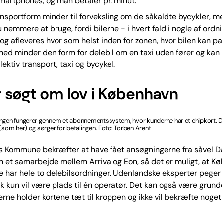
smartphones, og man betaler pr. minut.
nsportform minder til forveksling om de såkaldte bycykler, m
nemmere at bruge, fordi bilerne - i hvert fald i nogle af ordn
og afleveres hvor som helst inden for zonen, hvor bilen kan p
rmed minder den form for delebil om en taxi uden fører og kan
llektiv transport, taxi og bycykel.
r søgt om lov i København
ingen fungerer gennem et abonnementssystem, hvor kunderne har et chipkort. De
 (som her) og sørger for betalingen. Foto: Torben Arent
 Kommune bekræfter at have fået ansøgningerne fra såvel D
 et samarbejde mellem Arriva og Eon, så det er muligt, at K
 har hele to delebilsordninger. Udenlandske eksperter peger 
sk kun vil være plads til én operatør. Det kan også være grunden
rne holder kortene tæt til kroppen og ikke vil bekræfte noget 