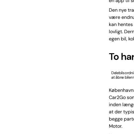
en app til 
Den nye tra
være endnu 
kan hentes 
lovligt. De
egen bil, ko
To ha
Delebilsordn
at åbne bilen
Københavns
Car2Go som
inden længe
at der typi
begge parte
Motor.