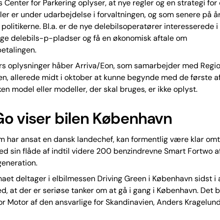
enter for Parkering oplyser, at nye regler og en strategi for
ler er under udarbejdelse i forvaltningen, og som senere på år
politikerne. Bl.a. er de nye delebilsoperatører interesserede i
ge delebils-p-pladser og få en økonomisk aftale om
etalingen.
ors oplysninger håber Arriva/Eon, som samarbejder med Regi
n, allerede midt i oktober at kunne begynde med de første a
lken model eller modeller, der skal bruges, er ikke oplyst.
o viser bilen København
 har ansat en dansk landechef, kan formentlig være klar omt
d sin flåde af indtil videre 200 benzindrevne Smart Fortwo a
eneration.
maet deltager i elbilmessen Driving Green i København sidst i
d, at der er seriøse tanker om at gå i gang i København. Det 
or Motor af den ansvarlige for Skandinavien, Anders Kragelund