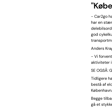
"Købe
- Car2go ha
har en stær
delebilsord
god cykelkul
transportm
Anders Krag
- Vi forve
aktiviteter
SE OGSÅ: Go
Tidligere h
bestå af el
København
Begge tilba
gå et styk