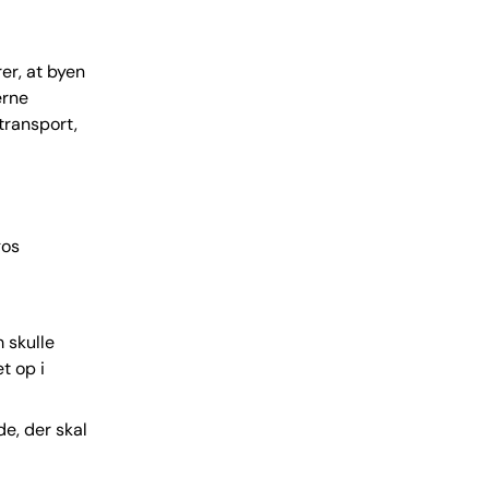
er, at byen
erne
transport,
gos
 skulle
t op i
e, der skal