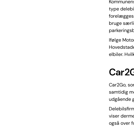
Kommunens C
type delebi
forelægges 
bruge særli
parkeringsb
Ifølge Mot
Hovedstade
elbiler. Hvi
Car2G
Car2Go, som
samtidig me
udgående g
Delebilsfir
viser derme
også over f