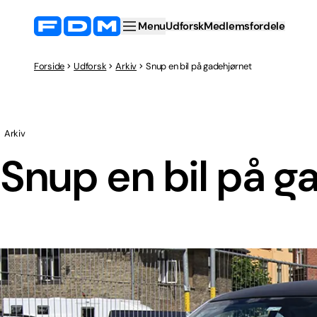
Menu
Udforsk
Medlemsfordele
Forside
Udforsk
Arkiv
Snup en bil på gadehjørnet
Arkiv
Snup en bil på g