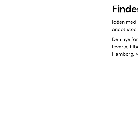
Finde
Idéen med 
andet sted 
Den nye form
leveres tilb
Hamborg, M