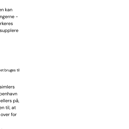
en kan
ingerne -
arkeres
 supplere
t bruges til
aimlers
øbenhavn
ellers på,
 til, at
over for