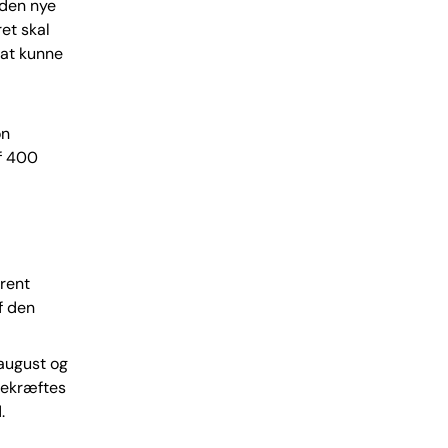
 den nye
et skal
 at kunne
on
f 400
rent
f den
 august og
bekræftes
.