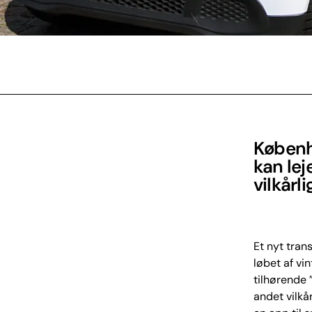
Københ
kan leje
vilkårl
Et nyt tran
løbet af vi
tilhørende 
andet vilkå