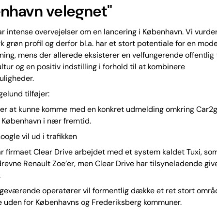
nhavn velegnet"
r intense overvejelser om en lancering i København. Vi vurder
k grøn profil og derfor bl.a. har et stort potentiale for en mod
ning, mens der allerede eksisterer en velfungerende offentlig 
tur og en positiv indstilling i forhold til at kombinere
uligheder.
elund tilføjer:
nter at kunne komme med en konkret udmelding omkring Car2
 i København i nær fremtid.
ogle vil ud i trafikken
ar firmaet Clear Drive arbejdet med et system kaldet Tuxi, som
drevne Renault Zoe’er, men Clear Drive har tilsyneladende give
.
geværende operatører vil formentlig dække et ret stort områd
ke uden for Københavns og Frederiksberg kommuner.