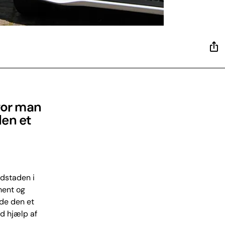
vor man
den et
edstaden i
ment og
ade den et
ed hjælp af