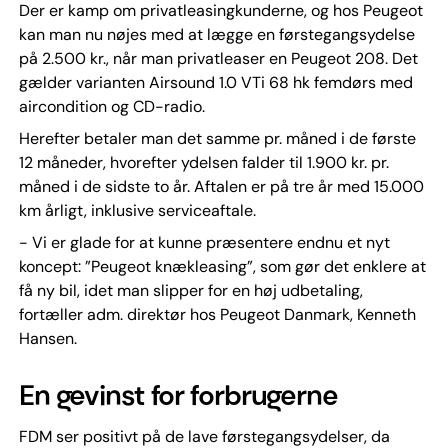
Der er kamp om privatleasingkunderne, og hos Peugeot
kan man nu nøjes med at lægge en førstegangsydelse
på 2.500 kr., når man privatleaser en Peugeot 208. Det
gælder varianten Airsound 1.0 VTi 68 hk femdørs med
aircondition og CD-radio.
Herefter betaler man det samme pr. måned i de første
12 måneder, hvorefter ydelsen falder til 1.900 kr. pr.
måned i de sidste to år. Aftalen er på tre år med 15.000
km årligt, inklusive serviceaftale.
- Vi er glade for at kunne præsentere endnu et nyt
koncept: ”Peugeot knækleasing”, som gør det enklere at
få ny bil, idet man slipper for en høj udbetaling,
fortæller adm. direktør hos Peugeot Danmark, Kenneth
Hansen.
En gevinst for forbrugerne
FDM ser positivt på de lave førstegangsydelser, da