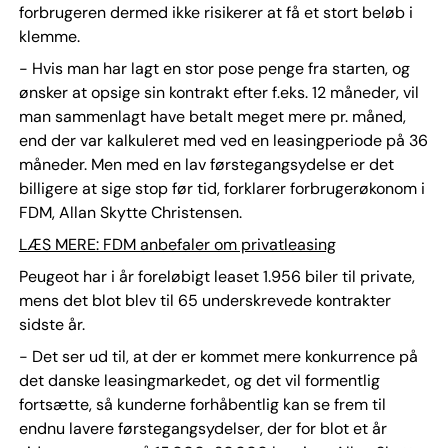
forbrugeren dermed ikke risikerer at få et stort beløb i
klemme.
- Hvis man har lagt en stor pose penge fra starten, og
ønsker at opsige sin kontrakt efter f.eks. 12 måneder, vil
man sammenlagt have betalt meget mere pr. måned,
end der var kalkuleret med ved en leasingperiode på 36
måneder. Men med en lav førstegangsydelse er det
billigere at sige stop før tid, forklarer forbrugerøkonom i
FDM, Allan Skytte Christensen.
LÆS MERE: FDM anbefaler om privatleasing
Peugeot har i år foreløbigt leaset 1.956 biler til private,
mens det blot blev til 65 underskrevede kontrakter
sidste år.
- Det ser ud til, at der er kommet mere konkurrence på
det danske leasingmarkedet, og det vil formentlig
fortsætte, så kunderne forhåbentlig kan se frem til
endnu lavere førstegangsydelser, der for blot et år